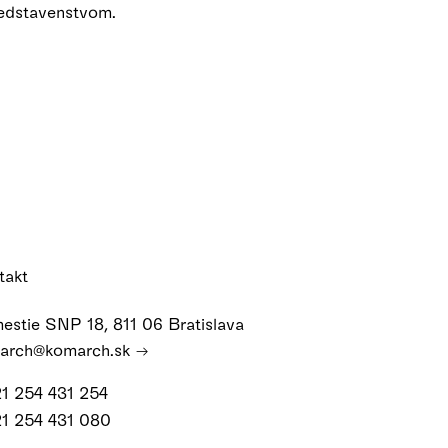
redstavenstvom.
takt
estie SNP 18, 811 06 Bratislava
arch@komarch.sk
21 254 431 254
21 254 431 080