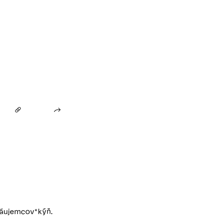
záujemcov*kýň.