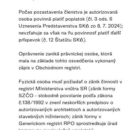
Počas pozastavenia členstva je autorizovaná
osoba povinná platiť poplatok (čl. 3 ods. 6
Uznesenia Predstavenstva SKA zo 8. 7. 2024);
nevzťahuje sa však na ňu povinnosť platiť ďalší
príspevok (č. 12 Štatútu SKA).
Oprávnenie zaniká právnickej osobe, ktorá
mala na základe tohto osvedčenia vykonaný
zápis v Obchodnom registri.
Fyzická osoba musí požiadať o zánik činnosti v
registri MInisterstva vnútra SR (zánik formy
SZČO - slobodné povolanie podľa zákona
č.138/1992 v znení neskorších predpisov o
autorizovaných architektoch a autorizovaných
stavebných inžinieroch; zánik formy v
Generickom registri RPO sprostredkuje úrad