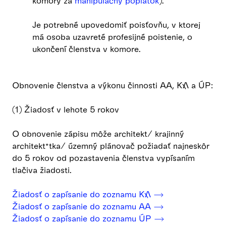
komory za
manipulačný poplatok
).
Je potrebné upovedomiť poisťovňu, v ktorej
má osoba uzavreté profesijné poistenie, o
ukončení členstva v komore.
Obnovenie členstva a výkonu činnosti AA, KA a ÚP:
(1) Žiadosť v lehote 5 rokov
O obnovenie zápisu môže architekt/ krajinný
architekt*tka/ územný plánovač požiadať najneskôr
do 5 rokov od pozastavenia členstva vypísaním
tlačiva žiadosti.
Žiadosť o zapísanie do zoznamu KA ⟶
Žiadosť o zapísanie do zoznamu AA ⟶
Žiadosť o zapísanie do zoznamu ÚP ⟶