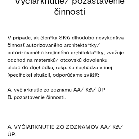
Vyčiarknutie/ pozastavenie
činnosti
V prípade, ak člen*ka SKA dlhodobo nevykonáva
činnosť autorizovaného architekta*tky/
autorizovaného krajinného architekta*tky, zvažuje
odchod na materskú/ otcovskú dovolenku
alebo do dôchodku, resp. sa nachádza v inej
špecifickej situácii, odporúčame zvážiť:
A. vyčiarknutie zo zoznamu AA/ KA/ ÚP
B. pozastavenie činnosti.
A. VYČIARKNUTIE ZO ZOZNAMOV AA/ KA/
ÚP: