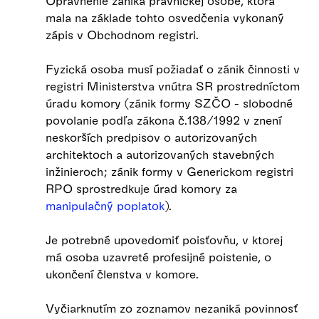
Oprávnenie zaniká právnickej osobe, ktorá
mala na základe tohto osvedčenia vykonaný
zápis v Obchodnom registri.
Fyzická osoba musí požiadať o zánik činnosti v
registri Ministerstva vnútra SR prostredníctom
úradu komory (zánik formy SZČO - slobodné
povolanie podľa zákona č.138/1992 v znení
neskorších predpisov o autorizovaných
architektoch a autorizovaných stavebných
inžinieroch; zánik formy v Generickom registri
RPO sprostredkuje úrad komory za
manipulačný poplatok
).
Je potrebné upovedomiť poisťovňu, v ktorej
má osoba uzavreté profesijné poistenie, o
ukončení členstva v komore.
Vyčiarknutím zo zoznamov nezaniká povinnosť