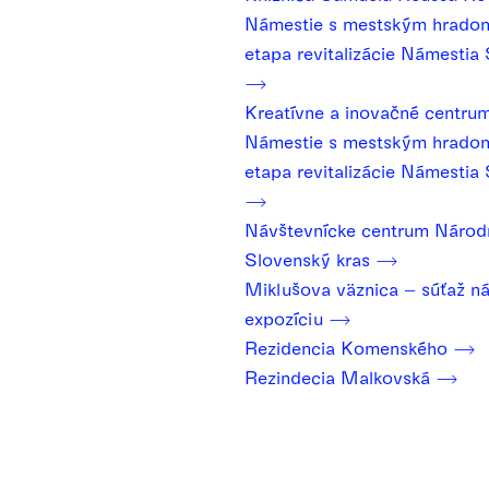
Námestie s mestským hradom
etapa revitalizácie Námesti
Kreatívne a inovačné centru
Námestie s mestským hradom
etapa revitalizácie Námesti
Návštevnícke centrum Národ
Slovenský kras
Miklušova väznica – súťaž n
expozíciu
Rezidencia Komenského
Rezindecia Malkovská