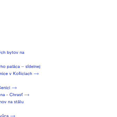
ch bytov na
o paláca – sídelnej
nice v Košiciach
Senici
ina - Chrasť
hov na stálu
evúca