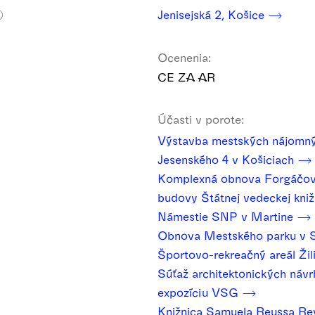
Jenisejská 2, Košice
)
Ocenenia:
CE ZA AR
Účasti v porote:
Výstavba mestských nájomný
Jesenského 4 v Košiciach
Komplexná obnova Forgáčovh
budovy Štátnej vedeckej kniž
Námestie SNP v Martine
Obnova Mestského parku v 
Športovo-rekreačný areál Žil
Súťaž architektonických návr
expozíciu VSG
Knižnica Samuela Reussa R