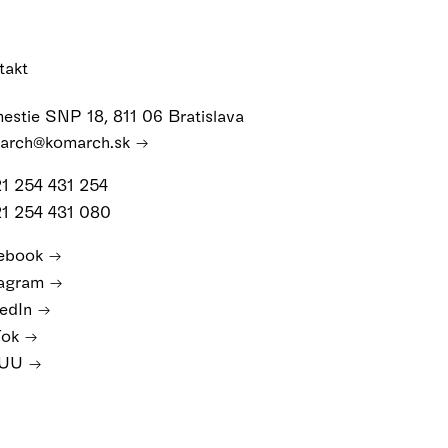
takt
estie SNP 18, 811 06 Bratislava
arch@komarch.sk
21 254 431 254
21 254 431 080
ebook
tagram
kedIn
Tok
SUU