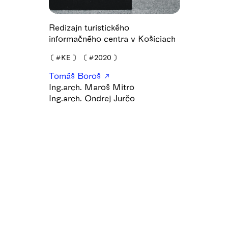
Redizajn turistického
informačného centra v Košiciach
❪
#KE
❫
❪
#2020
❫
Tomáš Boroš
Ing.arch. Maroš Mitro
Ing.arch. Ondrej Jurčo