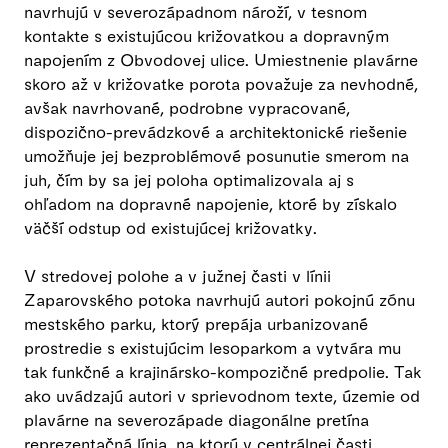
navrhujú v severozápadnom nároží, v tesnom
kontakte s existujúcou križovatkou a dopravným
napojením z Obvodovej ulice. Umiestnenie plavárne
skoro až v križovatke porota považuje za nevhodné,
avšak navrhované, podrobne vypracované,
dispozično-prevádzkové a architektonické riešenie
umožňuje jej bezproblémové posunutie smerom na
juh, čím by sa jej poloha optimalizovala aj s
ohľadom na dopravné napojenie, ktoré by získalo
väčší odstup od existujúcej križovatky.
V stredovej polohe a v južnej časti v línii
Zaparovského potoka navrhujú autori pokojnú zónu
mestského parku, ktorý prepája urbanizované
prostredie s existujúcim lesoparkom a vytvára mu
tak funkčné a krajinársko-kompozičné predpolie. Tak
ako uvádzajú autori v sprievodnom texte, územie od
plavárne na severozápade diagonálne pretína
reprezentačná línia, na ktorú v centrálnej časti