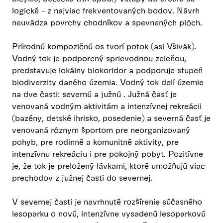
logické - z najviac frekventovaných bodov. Návrh
neuvádza povrchy chodníkov a spevnených plôch.
Prírodnú kompozičnú os tvorí potok (asi Všivák).
Vodný tok je podporený sprievodnou zeleňou,
predstavuje lokálny biokoridor a podporuje stupeń
biodiverzity daného územia. Vodný tok delí územie
na dve časti: severnú a južnú . Južná časť je
venovaná vodným aktivitám a intenzívnej rekreácii
(bazény, detské ihrisko, posedenie) a severná časť je
venovaná rôznym športom pre neorganizovaný
pohyb, pre rodinné a komunitné aktivity, pre
intenzívnu rekreáciu i pre pokojný pobyt. Pozitívne
je, že tok je preložený lávkami, ktoré umožňujú viac
prechodov z južnej časti do severnej.
V severnej časti je navrhnuté rozšírenie súčasného
lesoparku o novú, intenzívne vysadenú lesoparkovú