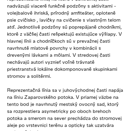
nadväzujú viaceré funkčné podzóny s aktivitami -
volejbalové ihriská, prírodný amfiteáter, oplotené
psie cvičisko , lavičky na cvičenie s vlastným telom
atď. Jednotlivé podzóny sú poprepájané chodníkmi,
ktoré z väčšej časti rešpektujú existujúce výšlapy. V
hlavnej línii a chodníčkoch sú v prevažnej časti
navrhnuté mlatové povrchy v kombinácii s
drevenými lávkami a mólami. V stredovej časti
nechávajú autori vyznieť voľné trávnaté
priestranstvá lokálne dokomponované skupinkami
stromov a solitérmi.
Reprezentačná línia sa v juhovýchodnej časti napája
na líniu Zaparovského potoka. V priamej väzbe na
tento bod je navrhnutý mestský ovocný sad, ktorý
sa rozprestiera asymetricky po oboch brehoch
potoka a smerom na sever prechádza do stromovej
aleje po vrstevnici terénu a opticky tak uzatvára