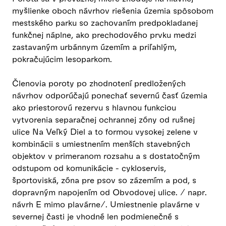
myšlienke oboch návrhov riešenia územia spôsobom
mestského parku so zachovaním predpokladanej
funkčnej náplne, ako prechodového prvku medzi
zastavaným urbánnym územím a priľahlým,
pokračujúcim lesoparkom.
Členovia poroty po zhodnotení predložených
návrhov odporúčajú ponechať severnú časť územia
ako priestorovú rezervu s hlavnou funkciou
vytvorenia separačnej ochrannej zóny od rušnej
ulice Na Veľký Diel a to formou vysokej zelene v
kombinácii s umiestnením menších stavebných
objektov v primeranom rozsahu a s dostatočným
odstupom od komunikácie - cykloservis,
športoviská, zóna pre psov so zázemím a pod, s
dopravným napojením od Obvodovej ulice. / napr.
návrh E mimo plavárne/. Umiestnenie plavárne v
severnej časti je vhodné len podmienečné s