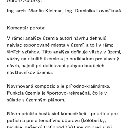
Autori/Autorky:
Ing. arch. Marián Kleiman, Ing. Dominika Lovasíková
Komentár poroty:
V rámci analýzy územia autori návrhu definujú
najviac exponované miesta v území, a to i v rámci
širších vzťahov. Táto analýza definuje väzby v území,
väzby na okolité územie a je podkladom pre vlastný
návrh, najmä pri definovaní pohybu budúcich
návštevníkov územia.
Navrhovaná kompozícia je prírodno-krajinárska.
Funkcia územia je športovo-rekreačná, čo je v
súlade s územným plánom.
Návrh prináša hustú sieť komunikácií - prioritne pre
peších a pre alternatívnu dopravu (kolobežky,
bicykle, bežeckú trať apod.) Vstupy do areálu sú