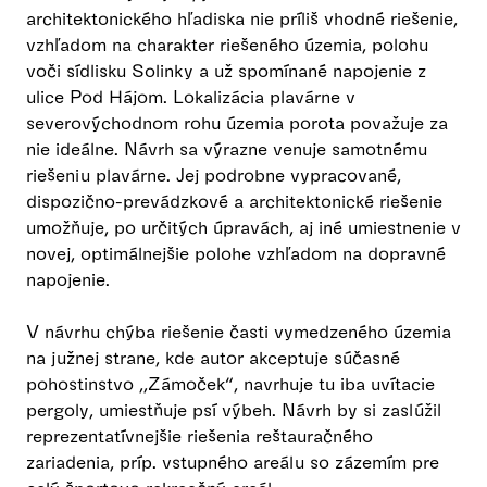
architektonického hľadiska nie príliš vhodné riešenie,
vzhľadom na charakter riešeného územia, polohu
voči sídlisku Solinky a už spomínané napojenie z
ulice Pod Hájom. Lokalizácia plavárne v
severovýchodnom rohu územia porota považuje za
nie ideálne. Návrh sa výrazne venuje samotnému
riešeniu plavárne. Jej podrobne vypracované,
dispozično-prevádzkové a architektonické riešenie
umožňuje, po určitých úpravách, aj iné umiestnenie v
novej, optimálnejšie polohe vzhľadom na dopravné
napojenie.
V návrhu chýba riešenie časti vymedzeného územia
na južnej strane, kde autor akceptuje súčasné
pohostinstvo ,,Zámoček“, navrhuje tu iba uvítacie
pergoly, umiestňuje psí výbeh. Návrh by si zaslúžil
reprezentatívnejšie riešenia reštauračného
zariadenia, príp. vstupného areálu so zázemím pre