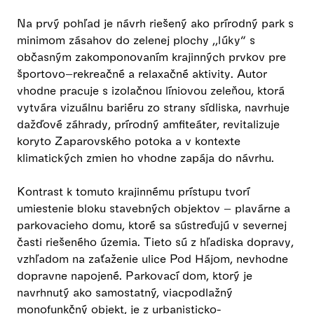
Na prvý pohľad je návrh riešený ako prírodný park s
minimom zásahov do zelenej plochy ,,lúky“ s
občasným zakomponovaním krajinných prvkov pre
športovo–rekreačné a relaxačné aktivity. Autor
vhodne pracuje s izolačnou líniovou zeleňou, ktorá
vytvára vizuálnu bariéru zo strany sídliska, navrhuje
dažďové záhrady, prírodný amfiteáter, revitalizuje
koryto Zaparovského potoka a v kontexte
klimatických zmien ho vhodne zapája do návrhu.
Kontrast k tomuto krajinnému prístupu tvorí
umiestenie bloku stavebných objektov – plavárne a
parkovacieho domu, ktoré sa sústreďujú v severnej
časti riešeného územia. Tieto sú z hľadiska dopravy,
vzhľadom na zaťaženie ulice Pod Hájom, nevhodne
dopravne napojené. Parkovací dom, ktorý je
navrhnutý ako samostatný, viacpodlažný
monofunkčný objekt, je z urbanisticko-