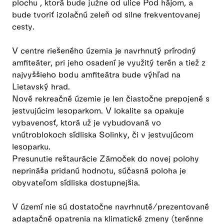
plochu , ktorá bude južne od ulice Pod hájom, a
bude tvoriť izolačnú zeleň od silne frekventovanej
cesty.
V centre riešeného územia je navrhnutý prírodný
amfiteáter, pri jeho osadení je využitý terén a tiež z
najvyššieho bodu amfiteátra bude výhľad na
Lietavský hrad.
Nové rekreačné územie je len čiastočne prepojené s
jestvujúcim lesoparkom. V lokalite sa opakuje
vybavenosť, ktorá už je vybudovaná vo
vnútroblokoch sídliska Solinky, či v jestvujúcom
lesoparku.
Presunutie reštaurácie Zámoček do novej polohy
neprináša pridanú hodnotu, súčasná poloha je
obyvateľom sídliska dostupnejšia.
V území nie sú dostatočne navrhnuté/prezentované
adaptačné opatrenia na klimatické zmeny (terénne