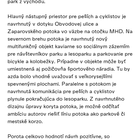
park z východu.
Hlavný nástupný priestor pre peších a cyklistov je
navrhnutý v dotyku Obvodovej ulice a
Zaparovského potoka vo väzbe na otočku MHD. Na
severnom brehu potoka je navrhnutý nový
multifunkčný objekt kaviarne so sociálnym zázemím
pre návštevníkov parku a lesoparku a parkovanie pre
bicykle a kolobežky. Prípadne v objekte môže byť
umiestnená aj požičovňa športového náradia. Tu by
azda bolo vhodné uvažovať s veľkorysejšími
spevnenými plochami. Paralelne s potokom je
navrhnutá komunikácia pre peších a cyklistov
plynule pokračujúca do lesoparku. Z navrhnutého
dizajnu úpravy koryta potoka, je možné odčítať
ambíciu autorov riešiť líniu potoka ako parkové či
mestské korzo.
Porota celkovo hodnotí návrh pozitívne, so