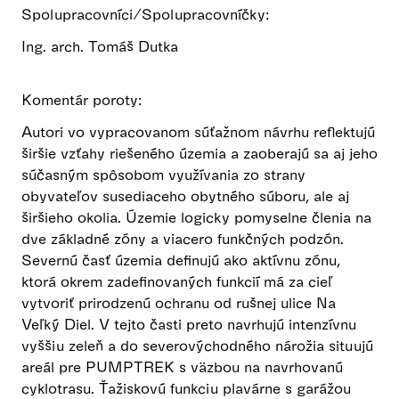
Spolupracovníci/Spolupracovníčky:
Ing. arch. Tomáš Dutka
Komentár poroty:
Autori vo vypracovanom súťažnom návrhu reflektujú
širšie vzťahy riešeného územia a zaoberajú sa aj jeho
súčasným spôsobom využívania zo strany
obyvateľov susediaceho obytného súboru, ale aj
širšieho okolia. Územie logicky pomyselne členia na
dve základné zóny a viacero funkčných podzón.
Severnú časť územia definujú ako aktívnu zónu,
ktorá okrem zadefinovaných funkcií má za cieľ
vytvoriť prirodzenú ochranu od rušnej ulice Na
Veľký Diel. V tejto časti preto navrhujú intenzívnu
vyššiu zeleň a do severovýchodného nárožia situujú
areál pre PUMPTREK s väzbou na navrhovanú
cyklotrasu. Ťažiskovú funkciu plavárne s garážou