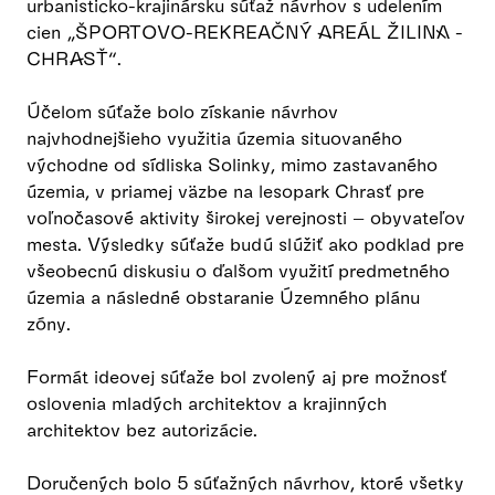
urbanisticko-krajinársku súťaž návrhov s udelením
cien „ŠPORTOVO-REKREAČNÝ AREÁL ŽILINA -
CHRASŤ“.
Účelom súťaže bolo získanie návrhov
najvhodnejšieho využitia územia situovaného
východne od sídliska Solinky, mimo zastavaného
územia, v priamej väzbe na lesopark Chrasť pre
voľnočasové aktivity širokej verejnosti – obyvateľov
mesta. Výsledky súťaže budú slúžiť ako podklad pre
všeobecnú diskusiu o ďalšom využití predmetného
územia a následné obstaranie Územného plánu
zóny.
Formát ideovej súťaže bol zvolený aj pre možnosť
oslovenia mladých architektov a krajinných
architektov bez autorizácie.
Doručených bolo 5 súťažných návrhov, ktoré všetky