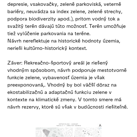
depresie, vsakovačky, zelené parkoviská, veterné
bariéry, neuvádza sa index zelene, zelené strechy,
podpora biodiverzity apod.), pritom vodný tok a
svažitý terén dávajú túto možnosť. Terén umožňuje
tiež vylúčenie parkovania na teréne.
Návrh nereflektuje na historické hodnoty územia,
nerieši kultúrno-historický kontext.
Záver: Rekreačno-športový areál je riešený
vhodným spôsobom, návrh podporuje mestotvorné
funkcie zelene, vybavenosť územia je však
preexponovaná,. Vhodný by bol väčší dôraz na
ekostabilizačnú a adaptačnú funkciu zelene v
kontexte na klimatické zmeny. V tomto smere má
návrh rezervy, ktoré sú však v budúcnosti riešiteľné.