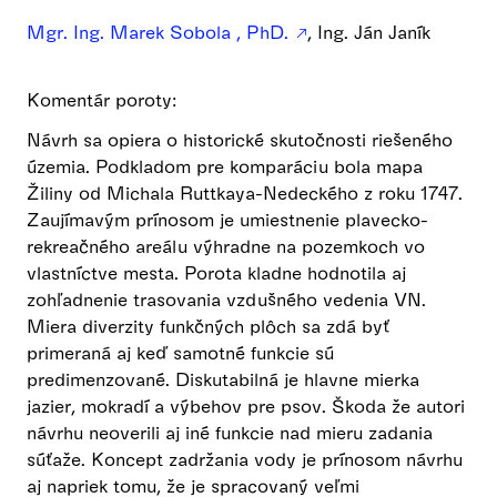
Mgr. Ing. Marek Sobola , PhD.
, Ing. Ján Janík
Komentár poroty:
Návrh sa opiera o historické skutočnosti riešeného
územia. Podkladom pre komparáciu bola mapa
Žiliny od Michala Ruttkaya-Nedeckého z roku 1747.
Zaujímavým prínosom je umiestnenie plavecko-
rekreačného areálu výhradne na pozemkoch vo
vlastníctve mesta. Porota kladne hodnotila aj
zohľadnenie trasovania vzdušného vedenia VN.
Miera diverzity funkčných plôch sa zdá byť
primeraná aj keď samotné funkcie sú
predimenzované. Diskutabilná je hlavne mierka
jazier, mokradí a výbehov pre psov. Škoda že autori
návrhu neoverili aj iné funkcie nad mieru zadania
súťaže. Koncept zadržania vody je prínosom návrhu
aj napriek tomu, že je spracovaný veľmi