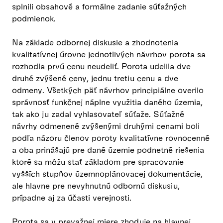
splnili obsahové a formálne zadanie súťažných
podmienok.
Na základe odbornej diskusie a zhodnotenia
kvalitatívnej úrovne jednotlivých návrhov porota sa
rozhodla prvú cenu neudeliť. Porota udelila dve
druhé zvýšené ceny, jednu tretiu cenu a dve
odmeny. Všetkých päť návrhov principiálne overilo
správnosť funkčnej náplne využitia daného územia,
tak ako ju zadal vyhlasovateľ súťaže. Súťažné
návrhy odmenené zvýšenými druhými cenami boli
podľa názoru členov poroty kvalitatívne rovnocenné
a oba prinášajú pre dané územie podnetné riešenia
ktoré sa môžu stať základom pre spracovanie
vyšších stupňov územnoplánovacej dokumentácie,
ale hlavne pre nevyhnutnú odbornú diskusiu,
prípadne aj za účasti verejnosti.
Porota sa v prevažnej miere zhoduje na hlavnej