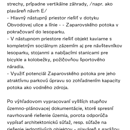
strechy, prípadne vertikálne záhrady, /napr. ako
plaváreň návrh E/
- Hlavný nástupný priestor riešiť v dotyku
Obvodovej ulice a línie - - Zaparovského potoka v
pokračovaní do lesoparku.
- V nástupnom priestore riešiť objekt kaviarne s
kompletným sociálnym zázemím aj pre návštevníkov
lesoparku, stojanmi a nabíjacími stanicami pre
bicykle a kolobežky, požičovňou športového
náradia.
- Využiť potenciál Zaparovského potoka pre jeho
atraktívnu parkovú úpravu so zohľadnením kapacity
potoka ako vodného zdroja.
Po výhľadovom vypracovaní vyšších stupňov
územno-plánovacej dokumentácie, ktoré spresní
navrhované riešenie územia, porota odporúča
vypísať architektonickú súťaž, resp. súťaže na
riešenie jednotlivých objektov - plaváreň s garážou,