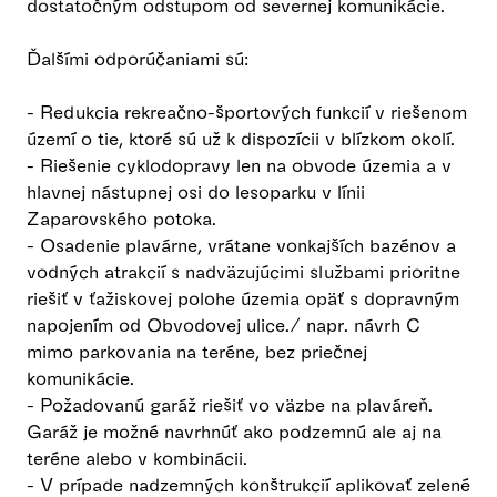
dostatočným odstupom od severnej komunikácie.
Ďalšími odporúčaniami sú:
- Redukcia rekreačno-športových funkcií v riešenom
území o tie, ktoré sú už k dispozícii v blízkom okolí.
- Riešenie cyklodopravy len na obvode územia a v
hlavnej nástupnej osi do lesoparku v línii
Zaparovského potoka.
- Osadenie plavárne, vrátane vonkajších bazénov a
vodných atrakcií s nadväzujúcimi službami prioritne
riešiť v ťažiskovej polohe územia opäť s dopravným
napojením od Obvodovej ulice./ napr. návrh C
mimo parkovania na teréne, bez priečnej
komunikácie.
- Požadovanú garáž riešiť vo väzbe na plaváreň.
Garáž je možné navrhnúť ako podzemnú ale aj na
teréne alebo v kombinácii.
- V prípade nadzemných konštrukcií aplikovať zelené