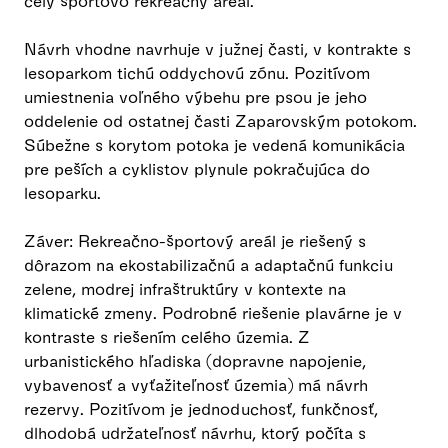
celý športovo rekreačný areál.
Návrh vhodne navrhuje v južnej časti, v kontrakte s
lesoparkom tichú oddychovú zónu. Pozitívom
umiestnenia voľného výbehu pre psou je jeho
oddelenie od ostatnej časti Zaparovským potokom.
Súbežne s korytom potoka je vedená komunikácia
pre peších a cyklistov plynule pokračujúca do
lesoparku.
Záver: Rekreačno-športový areál je riešený s
dôrazom na ekostabilizačnú a adaptačnú funkciu
zelene, modrej infraštruktúry v kontexte na
klimatické zmeny. Podrobné riešenie plavárne je v
kontraste s riešením celého územia. Z
urbanistického hľadiska (dopravne napojenie,
vybavenosť a vyťažiteľnosť územia) má návrh
rezervy. Pozitívom je jednoduchosť, funkčnosť,
dlhodobá udržateľnosť návrhu, ktorý počíta s