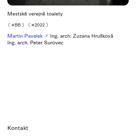
Mestské verejné toalety
❪
#BB
❫
❪
#2022
❫
Martin Pavelek
Ing. arch. Zuzana Hrušková
Ing. arch. Peter Surovec
Kontakt