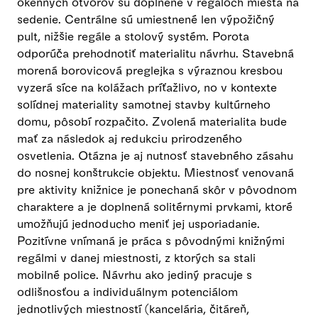
okenných otvorov sú doplnené v regáloch miesta na
sedenie. Centrálne sú umiestnené len výpožičný
pult, nižšie regále a stolový systém. Porota
odporúča prehodnotiť materialitu návrhu. Stavebná
morená borovicová preglejka s výraznou kresbou
vyzerá síce na kolážach príťažlivo, no v kontexte
solídnej materiality samotnej stavby kultúrneho
domu, pôsobí rozpačito. Zvolená materialita bude
mať za následok aj redukciu prirodzeného
osvetlenia. Otázna je aj nutnosť stavebného zásahu
do nosnej konštrukcie objektu. Miestnosť venovaná
pre aktivity knižnice je ponechaná skôr v pôvodnom
charaktere a je doplnená solitérnymi prvkami, ktoré
umožňujú jednoducho meniť jej usporiadanie.
Pozitívne vnímaná je práca s pôvodnými knižnými
regálmi v danej miestnosti, z ktorých sa stali
mobilné police. Návrhu ako jediný pracuje s
odlišnosťou a individuálnym potenciálom
jednotlivých miestností (kancelária, čitáreň,