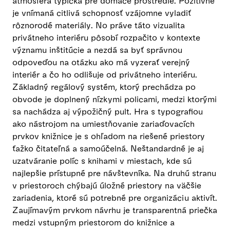
atmosféra typická pre domáce prostredie. Pozitívne
je vnímaná citlivá schopnosť vzájomne vyladiť
rôznorodé materiály. No práve táto vizualita
privátneho interiéru pôsobí rozpačito v kontexte
významu inštitúcie a nezdá sa byť správnou
odpoveďou na otázku ako má vyzerať verejný
interiér a čo ho odlišuje od privátneho interiéru.
Základný regálový systém, ktorý prechádza po
obvode je doplnený nízkymi policami, medzi ktorými
sa nachádza aj výpožičný pult. Hra s typografiou
ako nástrojom na umiestňovanie zariaďovacích
prvkov knižnice je s ohľadom na riešené priestory
ťažko čitateľná a samoúčelná. Neštandardné je aj
uzatváranie políc s knihami v miestach, kde sú
najlepšie prístupné pre návštevníka. Na druhú stranu
v priestoroch chýbajú úložné priestory na väčšie
zariadenia, ktoré sú potrebné pre organizáciu aktivít.
Zaujímavým prvkom návrhu je transparentná priečka
medzi vstupným priestorom do knižnice a