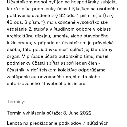
Účastníkom mohol byť jedine hospodársky subjekt,
ktorá spĺňa podmienky účasti týkajúce sa osobného
postavenia uvedené v § 32 ods. 1 písm. e) a f) a §
40 ods. 6 písm. f), má ukončené vysokoškolské
vzdelanie 2. stupňa v študijnom odbore v oblasti
architektúry, dizajnu, umenia, alebo stavebného
inžinierstva; v prípade ak účastníkom je právnická
osoba, túto požiadavku musí spĺňať jej štatutárny
orgán. V prípade účasti autorského tímu, musel
podmienky účasti spĺňať aspoň jeden člen -
účastník, v riešiteľskom kolektíve odporúčame
zastúpenie autorizovaného architekta alebo
autorizovaného stavebného inžiniera.
Termíny:
Termín vyhlásenia súťaže: 3. June 2022
Lehota na predkladanie podkladov / súťažných