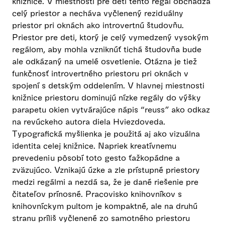
knižnice. V miestnosti pre deti tento regál obchádza
celý priestor a necháva vyčlenený reziduálny
priestor pri oknách ako introvertnú študovňu.
Priestor pre deti, ktorý je celý vymedzený vysokým
regálom, aby mohla vzniknúť tichá študovňa bude
ale odkázaný na umelé osvetlenie. Otázna je tiež
funkčnosť introvertného priestoru pri oknách v
spojení s detským oddelením. V hlavnej miestnosti
knižnice priestoru dominujú nízke regály do výšky
parapetu okien vytvárajúce nápis “reuss” ako odkaz
na revúckeho autora diela Hviezdoveda.
Typografická myšlienka je použitá aj ako vizuálna
identita celej knižnice. Napriek kreatívnemu
prevedeniu pôsobí toto gesto ťažkopádne a
zväzujúco. Vznikajú úzke a zle prístupné priestory
medzi regálmi a nezdá sa, že je dané riešenie pre
čitateľov prínosné. Pracovisko knihovníkov s
knihovníckym pultom je kompaktné, ale na druhú
stranu príliš vyčlenené zo samotného priestoru