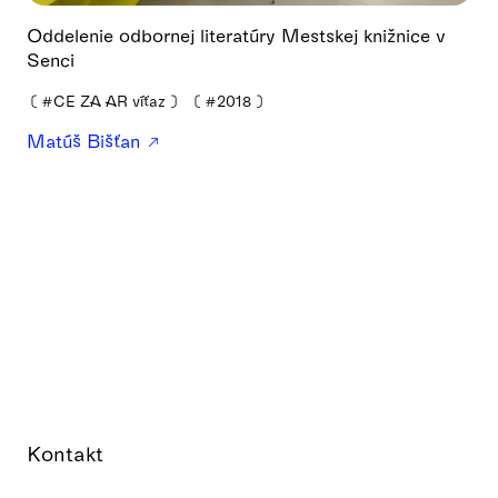
Oddelenie odbornej literatúry Mestskej knižnice v
Senci
❪
#CE ZA AR víťaz
❫
❪
#2018
❫
Matúš Bišťan
Kontakt