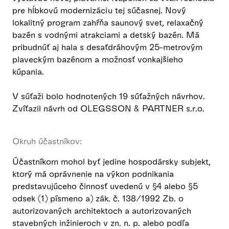
pre hĺbkovú modernizáciu tej súčasnej. Nový
lokalitný program zahŕňa saunový svet, relaxačný
bazén s vodnými atrakciami a detský bazén. Má
pribudnúť aj hala s desaťdráhovým 25-metrovým
plaveckým bazénom a možnosť vonkajšieho
kúpania.
V súťaži bolo hodnotených 19 súťažných návrhov.
Zvíťazil návrh od OLEGSSON & PARTNER s.r.o.
Okruh účastníkov:
Účastníkom mohol byť jedine hospodársky subjekt,
ktorý má oprávnenie na výkon podnikania
predstavujúceho činnosť uvedenú v §4 alebo §5
odsek (1) písmeno a) zák. č. 138/1992 Zb. o
autorizovaných architektoch a autorizovaných
stavebných inžinieroch v zn. n. p. alebo podľa