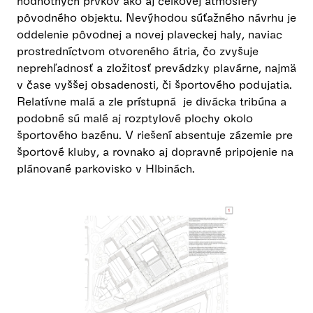
hodnotných prvkov ako aj celkovej atmosféry
pôvodného objektu. Nevýhodou súťažného návrhu je
oddelenie pôvodnej a novej plaveckej haly, naviac
prostredníctvom otvoreného átria, čo zvyšuje
neprehľadnosť a zložitosť prevádzky plavárne, najmä
v čase vyššej obsadenosti, či športového podujatia.
Relatívne malá a zle prístupná je divácka tribúna a
podobné sú malé aj rozptylové plochy okolo
športového bazénu. V riešení absentuje zázemie pre
športové kluby, a rovnako aj dopravné pripojenie na
plánované parkovisko v Hlbinách.