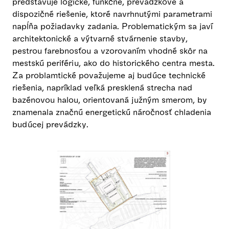
predstavuje logické, funkčné, prevádzkové a
dispozičné riešenie, ktoré navrhnutými parametrami
napĺňa požiadavky zadania. Problematickým sa javí
architektonické a výtvarné stvárnenie stavby,
pestrou farebnosťou a vzorovaním vhodné skôr na
mestskú perifériu, ako do historického centra mesta.
Za problamtické považujeme aj budúce technické
riešenia, napríklad veľká presklená strecha nad
bazénovou halou, orientovaná južným smerom, by
znamenala značnú energetickú náročnosť chladenia
budúcej prevádzky.