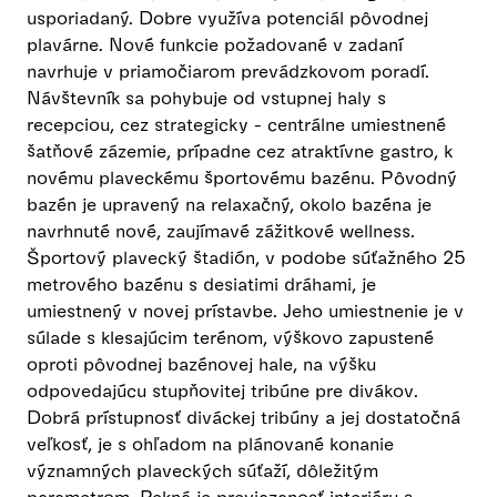
usporiadaný. Dobre využíva potenciál pôvodnej
plavárne. Nové funkcie požadované v zadaní
navrhuje v priamočiarom prevádzkovom poradí.
Návštevník sa pohybuje od vstupnej haly s
recepciou, cez strategicky - centrálne umiestnené
šatňové zázemie, prípadne cez atraktívne gastro, k
novému plaveckému športovému bazénu. Pôvodný
bazén je upravený na relaxačný, okolo bazéna je
navrhnuté nové, zaujímavé zážitkové wellness.
Športový plavecký štadión, v podobe súťažného 25
metrového bazénu s desiatimi dráhami, je
umiestnený v novej prístavbe. Jeho umiestnenie je v
súlade s klesajúcim terénom, výškovo zapustené
oproti pôvodnej bazénovej hale, na výšku
odpovedajúcu stupňovitej tribúne pre divákov.
Dobrá prístupnosť diváckej tribúny a jej dostatočná
veľkosť, je s ohľadom na plánované konanie
významných plaveckých súťaží, dôležitým
parametrom. Pekná je previazanosť interiéru s