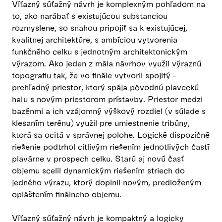
Víťazný súťažný návrh je komplexným pohľadom na
to, ako narábať s existujúcou substanciou
rozmyslene, so snahou pripojiť sa k existujúcej,
kvalitnej architektúre, s ambíciou vytvorenia
funkčného celku s jednotným architektonickým
výrazom. Ako jeden z mála návrhov využil výraznú
topografiu tak, že vo finále vytvoril spojitý -
prehľadný priestor, ktorý spája pôvodnú plaveckú
halu s novým priestorom prístavby. Priestor medzi
bazénmi a ich vzájomný výškový rozdiel (v súlade s
klesaním terénu) využil pre umiestnenie tribúny,
ktorá sa ocitá v správnej polohe. Logické dispozičné
riešenie podtrhol citlivým riešením jednotlivých častí
plavárne v prospech celku. Starú aj novú časť
objemu scelil dynamickým riešením striech do
jedného výrazu, ktorý doplnil novým, predloženým
opláštením finálneho objemu.
Víťazný súťažný návrh je kompaktný a logicky