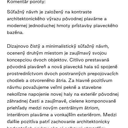
Komentár poroty:
Súťažný návrh je založený na kontraste
architektonického výrazu pôvodnej plavárne a
modernej jednoduchej hmoty prístavby plaveckého
bazéna.
Dizajnovo čistý a minimalistický súťažný návrh,
ocenený druhým miestom je zaujímavý svojou
koncepciou dvoch objektov. Citlivo prestavaná
pôvodná plaváreň a nová plavecká hala sú spojené
prostredníctvom dvoch postranných prepojovacích
chodieb a otvoreného átria. Za hlavné pozitívum
návrhu považujeme veľmi pekné a stavebne
nekolízne napojenie novej haly na exteriér pôvodnej
záhradnej časti a zaujímavé, cielene komponované
priehľady medzi novým centrálnym átriom,
interiérom plavárne a vonkajším exteriérom. Medzi
ďalšie pozitíva patrí zachovanie architektonicky