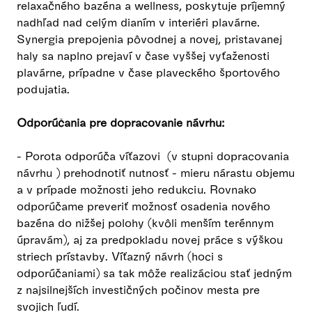
relaxačného bazéna a wellness, poskytuje príjemný
nadhľad nad celým dianím v interiéri plavárne.
Synergia prepojenia pôvodnej a novej, pristavanej
haly sa naplno prejaví v čase vyššej vyťaženosti
plavárne, prípadne v čase plaveckého športového
podujatia.
Odporúčania pre dopracovanie návrhu:
- Porota odporúča víťazovi (v stupni dopracovania
návrhu ) prehodnotiť nutnosť - mieru nárastu objemu
a v prípade možnosti jeho redukciu. Rovnako
odporúčame preveriť možnosť osadenia nového
bazéna do nižšej polohy (kvôli menším terénnym
úpravám), aj za predpokladu novej práce s výškou
striech prístavby. Víťazný návrh (hoci s
odporúčaniami) sa tak môže realizáciou stať jedným
z najsilnejších investičných počinov mesta pre
svojich ľudí.