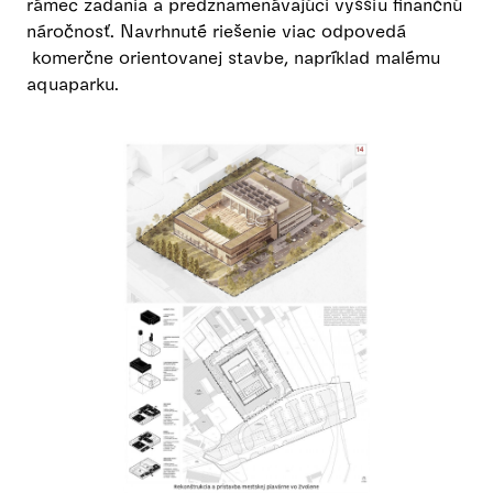
rámec zadania a predznamenávajúci vyššiu finančnú
náročnosť. Navrhnuté riešenie viac odpovedá
komerčne orientovanej stavbe, napríklad malému
aquaparku.