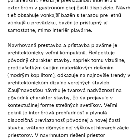
exteriérom v gastronomickej časti dispozície. Návrh
tiež obsahuje vonkajší bazén s terasou pre letnú
vonkajšiu prevádzku, bazén je prístupný aj
samostatne, mimo interiér plavárne.
Navrhovaná prestavba a prístavba plavárne je
architektonicky veľmi kompaktná. Rešpektuje
pôvodný charakter stavby, napriek tomu vizuálne,
predovšetkým svojím materiálovým riešením
(modrým kopilitom), odkazuje na najnovšie trendy v
architektonickom dizajne verejných stavieb.
Zaujímavosťou návrhu je tvarová nadväznosť na
pôvodný charakter stavby, čo sa prejavuje v
kontextuálnej forme strešných svetlíkov. Veľmi
pekná je interiérová prehľadnosť a plynulá
dispozičná previazanosť pôvodnej a novej časti
stavby, vrátane dômyselnej výškovej hierarchizácie
priestorov. V navrhnutom riešení priestor