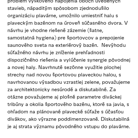
problém výškového napojenia oboch uvedených
stavieb, nápaditým spôsobom zjednodušilo
organizáciu plavárne, umožnilo umiestniť halu s
plaveckým bazénom na úroveň súčasného dvora. V
návrhu je vhodne riešené zázemie (šatne,
samostatná hygiena) pre športovcov a prepojenie
saunového sveta na exteriérový bazén. Nevýhodu
súťažného návrhu je zníženie prehľadnosti
dispozičného riešenia a vylúčenie synergie pôvodnej
a novej haly. Navrhnuté sezónne využitie plochej
strechy nad novou športovou plaveckou halou, s
navrhovanou výsadbou vzrastlej zelene, považujeme
za architektonicky nesúrodé a diskutabilné. Za
otázne považujeme aj plošné parametre diváckej
tribúny a okolia športového bazénu, ktoré sa javia, s
ohľadom na plánované plavecké súťaže s účasťou
divákov, ako výrazne poddimenzované. Diskutabilná
je aj strata významu pôvodného vstupu do plavárne.