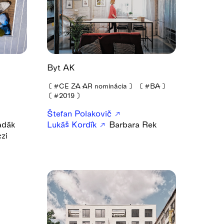
Byt AK
❪
#CE ZA AR nominácia
❫
❪
#BA
❫
❪
#2019
❫
Štefan Polakovič
adák
Lukáš Kordík
Barbara Rek
zi