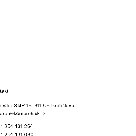
takt
estie SNP 18, 811 06 Bratislava
arch@komarch.sk
21 254 431 254
21 254 431 080