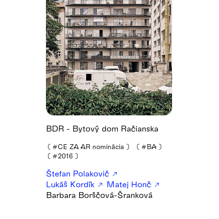
BDR - Bytový dom Račianska
❪
#CE ZA AR nominácia
❫
❪
#BA
❫
❪
#2016
❫
Štefan Polakovič
Lukáš Kordík
Matej Honč
Barbara Borščová-Šranková