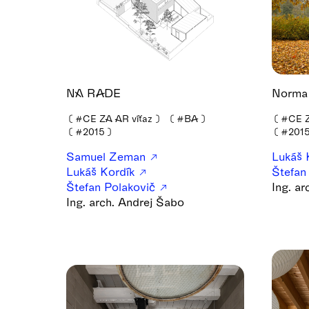
NA RADE
Norma
❪
#CE ZA AR víťaz
❫
❪
#BA
❫
❪
#CE Z
❪
#2015
❫
❪
#201
Samuel Zeman
Lukáš 
Lukáš Kordík
Štefan
Štefan Polakovič
Ing. a
Ing. arch. Andrej Šabo