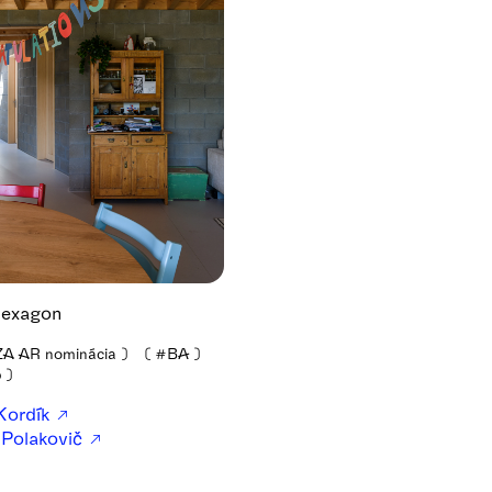
exagon
A AR nominácia
❫
❪
#BA
❫
5
❫
Kordík
 Polakovič