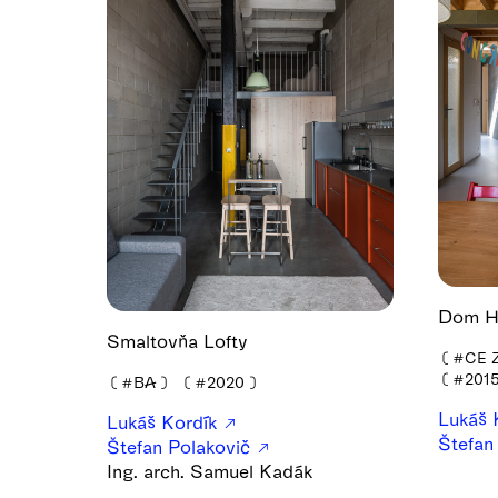
Dom H
Smaltovňa Lofty
❪
#CE Z
❪
#201
❪
#BA
❫
❪
#2020
❫
Lukáš 
Lukáš Kordík
Štefan
Štefan Polakovič
Ing. arch. Samuel Kadák