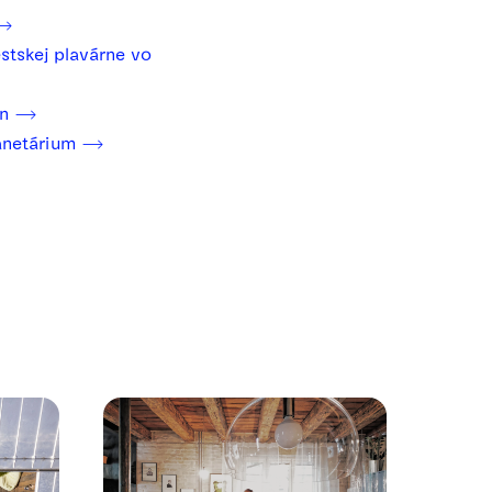
stskej plavárne vo
in
anetárium