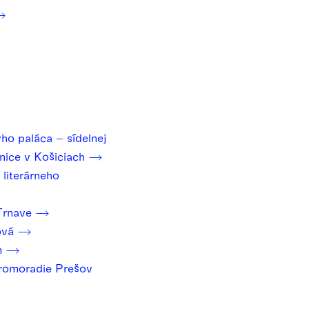
o paláca – sídelnej
nice v Košiciach
literárneho
 Trnave
rová
m
romoradie Prešov