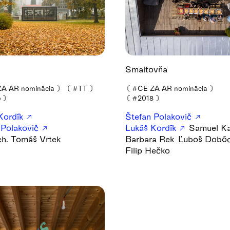
Smaltovňa
A AR nominácia
❫
❪
#TT
❫
❪
#CE ZA AR nominácia
❫
5
❫
❪
#2018
❫
Kordík
Štefan Polakovič
 Polakovič
Lukáš Kordík
Samuel K
rch. Tomáš Vrtek
Barbara Rek
Ľuboš Dobóc
Filip Hečko