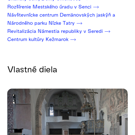
Rozšírenie Mestského úradu v Senci
Návštevnícke centrum Demänovských jaskýň a
Národného parku Nízke Tatry
Revitalizácia Námestia republiky v Seredi
Centrum kultúry Kežmarok
Vlastné diela