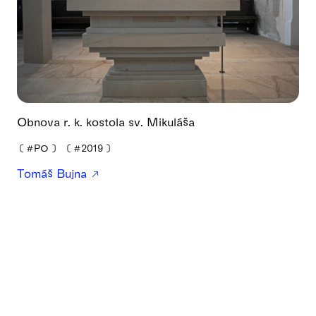
Obnova r. k. kostola sv. Mikuláša
❪
#PO
❫
❪
#2019
❫
Tomáš Bujna