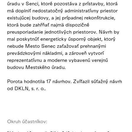
úradu v Senci, ktoré pozostáva z prístavby, ktorá
má doplniť nedostatočný administratívny priestor
existujúcej budovy, a jej prípadnej rekonštrukcie,
ktorá bude zahŕňať najmä dispozičné
preusporiadanie jednotlivých priestorov. Návrh by
mal poskytnúť energeticky úsporný objekt, ktorý
nebude Mesto Senec zaťažovať prehnanými
prevádzkovými nákladmi, a zároveň vytvorí
reprezentatívnu a moderne vybavenú verejnú
budovu Mestského úradu.
Porota hodnotila 17 návrhov. Zvíťazil súťažný návrh
od DKLN, s. r. o..
Okruh účastníkov: