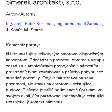
Smerek architekti, s.r.o.
Autori/Autorky:
Ing. arch. Peter Kuklica
,
Ing. arch. Irenej Šereš
,
J. Kohút, M. Smrek
Komentár poroty:
Návrh uvažuje s veľkorysým hmotovo-dispozičným
konceptom. Prichádza s premisou otvorenia vstupu
zozadu a s ambicióznym prepojením s námestím
prostredníctvom zokruhovania pešieho pohybu cez
susedné pozemky. Objekt tak strháva na seba
pozornosť, ale stavia sa chrbtom k existujúcej
budove. Riešenie je príliš podmienené úpravami vo
svojom okolí, čím paradoxne spochybňuje existujúci
urbanistický kontext námestia.