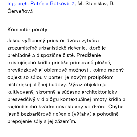
Ing. arch. Patrícia Botková
, M. Stanislav, B.
Červeňová
Komentár poroty:
Jasne vyčlenený priestor dvora vytvára
zrozumiteľné urbanistické riešenie, ktoré je
prehľadné a dispozične čisté. Predĺženie
existujúceho krídla prináša primerané plošné,
prevádzkové aj objemové možnosti, kolmo radený
objekt so sálou v parteri je novým protipólom
historickej uličnej budovy. Výraz objektu je
kultivovaný, skromný a súčasne architektonicky
presvedčivý v dialógu kontextuálnej hmoty krídla a
racionálneho kvádra novostavby vo dvore. Chýba
jasné bezbariérové riešenie (výťahy) a pohodlné
prepojenie sály s jej zázemím.