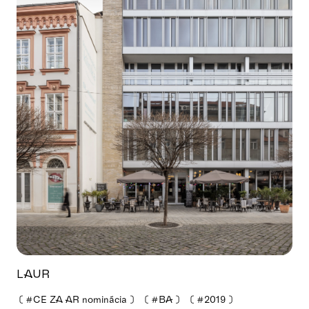
LAUR
❪
#CE ZA AR nominácia
❫
❪
#BA
❫
❪
#2019
❫