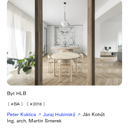
Byt HLB
❪
#BA
❫
❪
#2018
❫
Peter Kuklica
Juraj Hubinský
Ján Kohút
Ing. arch. Martin Smerek