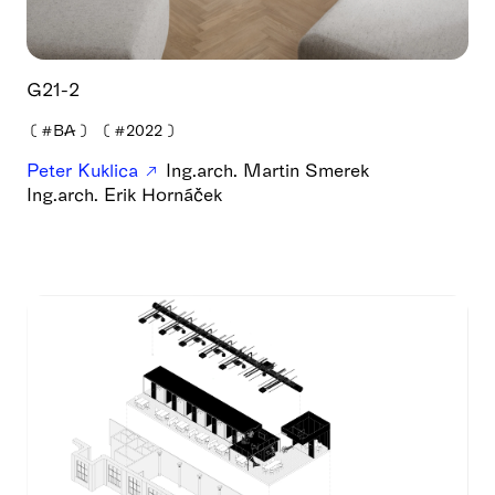
G21-2
❪
#BA
❫
❪
#2022
❫
Peter Kuklica
Ing.arch. Martin Smerek
Ing.arch. Erik Hornáček