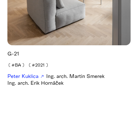
G-21
❪
#BA
❫
❪
#2021
❫
Peter Kuklica
Ing. arch. Martin Smerek
Ing. arch. Erik Hornáček