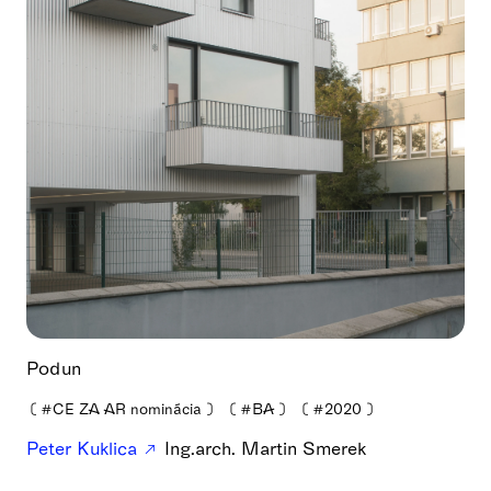
Podun
❪
#CE ZA AR nominácia
❫
❪
#BA
❫
❪
#2020
❫
Peter Kuklica
Ing.arch. Martin Smerek