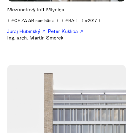
Mezonetový loft Mlynica
❪
#CE ZA AR nominácia
❫
❪
#BA
❫
❪
#2017
❫
Juraj Hubinský
Peter Kuklica
Ing. arch. Martin Smerek