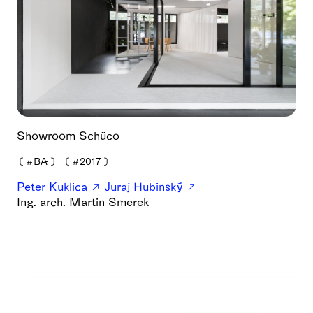
Showroom Schüco
❪
#BA
❫
❪
#2017
❫
Peter Kuklica
Juraj Hubinský
Ing. arch. Martin Smerek