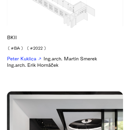
BKII
❪
#BA
❫
❪
#2022
❫
Peter Kuklica
Ing.arch. Martin Smerek
Ing.arch. Erik Hornáček