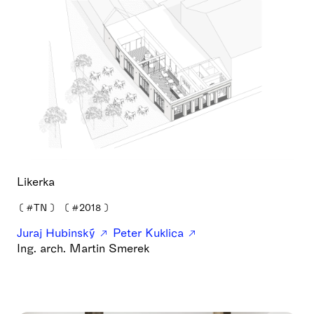
Likerka
❪
#TN
❫
❪
#2018
❫
Juraj Hubinský
Peter Kuklica
Ing. arch. Martin Smerek