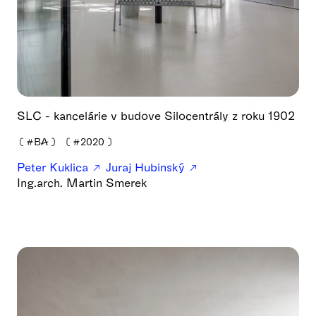
SLC - kancelárie v budove Silocentrály z roku 1902
❪
#BA
❫
❪
#2020
❫
Peter Kuklica
Juraj Hubinský
Ing.arch. Martin Smerek