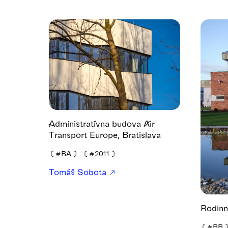
Administratívna budova Air
Transport Europe, Bratislava
❪
#BA
❫
❪
#2011
❫
Tomáš Sobota
Rodinn
❪
#BB
❫