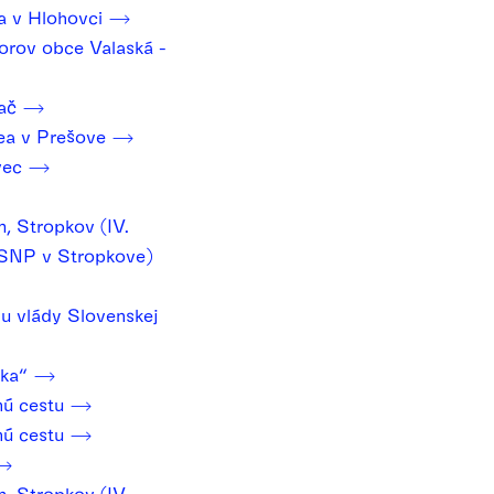
a v Hlohovci
torov obce Valaská -
iač
ea v Prešove
vec
, Stropkov (IV.
a SNP v Stropkove)
u vlády Slovenskej
nka“
nú cestu
nú cestu
, Stropkov (IV.