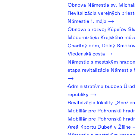
Obnova Námestia sv. Michal
Revitalizácia verejných pries
Námestie 1. mája
Obnova a rozvoj Kúpeľov Sl
Modernizácia Krajského múz
Charitný dom, Dolný Smoko
Viedenská cesta
Námestie s mestským hradom
etapa revitalizácie Námesti
Administratívna budova Úrad
republiky
Revitaizácia lokality „Snežie
Mobiliár pre Pohronskú hrad
Mobiliár pre Pohronskú hrad
Areál športu Dubeň v Žiline
Námestie s mestským hradom