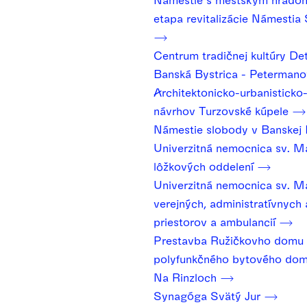
etapa revitalizácie Námesti
Centrum tradičnej kultúry D
Banská Bystrica - Peterman
Architektonicko-urbanisticko-
návrhov Turzovské kúpele
Námestie slobody v Banskej 
Univerzitná nemocnica sv. Mar
lôžkových oddelení
Univerzitná nemocnica sv. Mar
verejných, administratívnych 
priestorov a ambulancií
Prestavba Ružičkovho domu 
polyfunkčného bytového dom
Na Rinzloch
Synagóga Svätý Jur