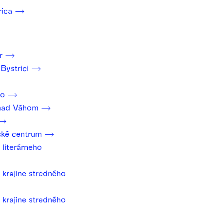
rica
er
Bystrici
no
 nad Váhom
ské centrum
literárneho
v krajine stredného
v krajine stredného