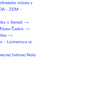
plínskeho múzea v
DA - ZEM -
liky v Seredi
Múzea Čadca
tóka
c - Lichnerova ul.
ecnej ľudovej školy