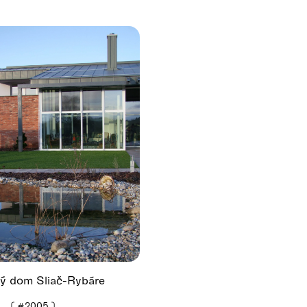
ý dom Sliač-Rybáre
❪
#2005
❫