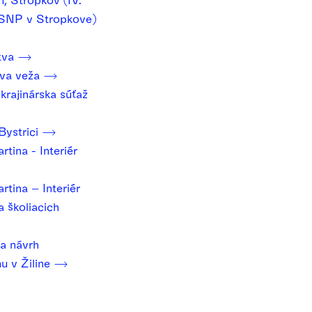
a SNP v Stropkove)
etva
ova veža
krajinárska súťaž
Bystrici
tina - Interiér
tina – Interiér
a školiacich
a návrh
u v Žiline