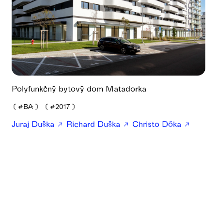
Polyfunkčný bytový dom Matadorka
❪
#BA
❫
❪
#2017
❫
Juraj Duška
Richard Duška
Christo Dóka