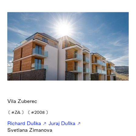
Vila Zuberec
❪
#ZA
❫
❪
#2008
❫
Richard Duška
Juraj Duška
Svetlana Zimanova