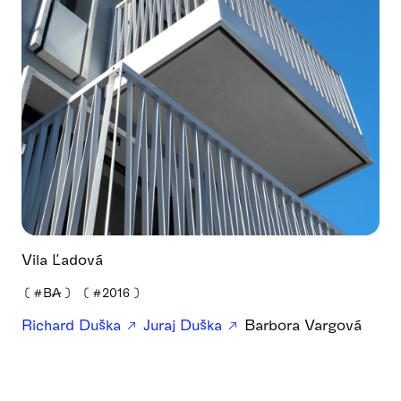
Vila Ľadová
❪
#BA
❫
❪
#2016
❫
Richard Duška
Juraj Duška
Barbora Vargová