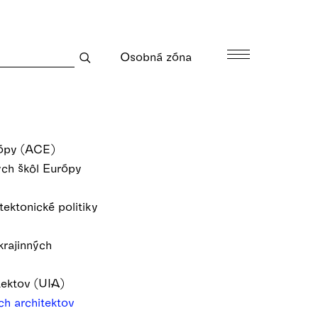
Osobná zóna
rópy (ACE)
ých škôl Európy
ektonické politiky
krajinných
tektov (UIA)
ch architektov