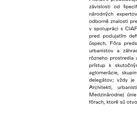
závislosti od špec
národných expertov
odborné znalosti pr
v spolupráci s CIAF
pred podujatím defi
úspech. Fóra predst
urbanistov a záhra
rôzneho prostredia 
prístup k skutočný
aglomerácie, skupi
delegátov; vždy je 
Architekti, urbani
Medzinárodnej únie
fórach, ktoré sú otv