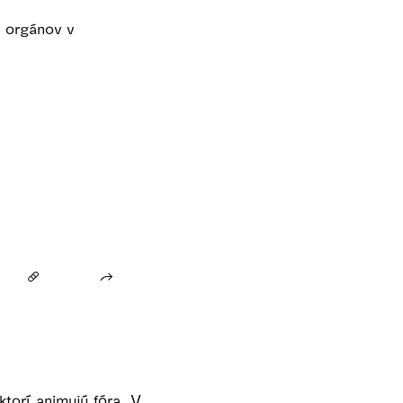
h orgánov v
ktorí animujú fóra. V