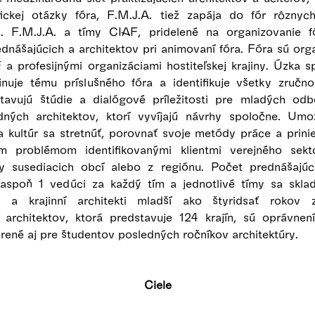
ifickej otázky fóra, F.M.J.A. tiež zapája do fór rôzny
. F.M.J.A. a tímy CIAF, pridelené na organizovanie f
ednášajúcich a architektov pri animovaní fóra. Fóra sú org
 a profesijnými organizáciami hostiteľskej krajiny. Úzka s
nuje tému príslušného fóra a identifikuje všetky zručno
avujú štúdie a dialógové príležitosti pre mladých odbo
dných architektov, ktorí vyvíjajú návrhy spoločne. Umo
a kultúr sa stretnúť, porovnať svoje metódy práce a prinie
m problémom identifikovanými klientmi verejného sek
ny susediacich obcí alebo z regiónu. Počet prednášajúc
aspoň 1 vedúci za každý tím a jednotlivé tímy sa sklad
sti a krajinní architekti mladší ako štyridsať rokov
 architektov, ktorá predstavuje 124 krajín, sú oprávnen
orené aj pre študentov posledných ročníkov architektúry.
Ciele