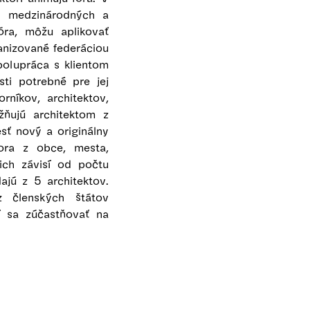
ch medzinárodných a
óra, môžu aplikovať
anizované federáciou
polupráca s klientom
sti potrebné pre jej
rníkov, architektov,
žňujú architektom z
sť nový a originálny
tora z obce, mesta,
ich závisí od počtu
ajú z 5 architektov.
 z členských štátov
í sa zúčastňovať na