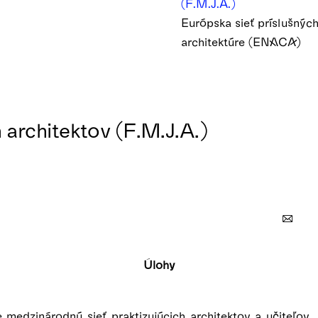
(F.M.J.A.)
Európska sieť príslušnýc
architektúre (ENACA)
architektov (F.M.J.A.)
Úlohy
 medzinárodnú sieť praktizujúcich architektov a učiteľov, 