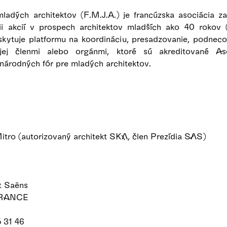
ladých architektov (F.M.J.A.) je francúzska asociácia z
ácii akcií v prospech architektov mladších ako 40 roko
skytuje platformu na koordináciu, presadzovanie, podneco
h jej členmi alebo orgánmi, ktoré sú akreditované As
národných fór pre mladých architektov.
itro (autorizovaný architekt SKA, člen Prezídia SAS)
nt Saëns
FRANCE
5 31 46