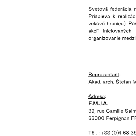
Svetová federácia m
Prispieva k realiz
vekovú hranicu). Po
akcií iniciovanýc
organizovanie medzi
Reprezentant
:
Akad. arch. Štefan M
Adresa
:
F.M.J.A.
39, rue Camille Sai
66000 Perpignan 
Tél. : +33 (0)4 68 3