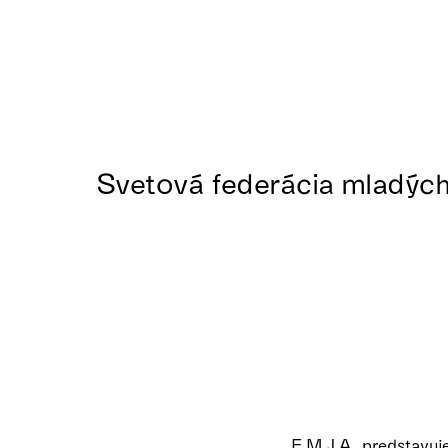
Svetová federácia mladých 
F.M.J.A. predstavuje