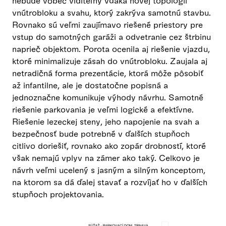
nebude vôbec viditeľný vďaka novej topológii
vnútrobloku a svahu, ktorý zakrýva samotnú stavbu.
Rovnako sú veľmi zaujímavo riešené priestory pre
vstup do samotných garáži a odvetranie cez štrbinu
naprieč objektom. Porota ocenila aj riešenie vjazdu,
ktoré minimalizuje zásah do vnútrobloku. Zaujala aj
netradičná forma prezentácie, ktorá môže pôsobiť
až infantilne, ale je dostatočne popisná a
jednoznačne komunikuje výhody návrhu. Samotné
riešenie parkovania je veľmi logické a efektívne.
Riešenie lezeckej steny, jeho napojenie na svah a
bezpečnosť bude potrebné v ďalších stupňoch
citlivo doriešiť, rovnako ako zopár drobností, ktoré
však nemajú vplyv na zámer ako taký. Celkovo je
návrh veľmi ucelený s jasným a silným konceptom,
na ktorom sa dá ďalej stavať a rozvíjať ho v ďalších
stupňoch projektovania.