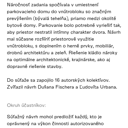
Náročnosť zadania spočívala v umiestnení
parkovacieho domu do vnútrobloku so značným
prevýšením (bývalá tehelňa), priamo medzi okolité
bytové domy. Parkovanie bolo potrebné vyriešiť tak,
aby priestor nestratil intímny charakter dvora. Návrh
mal súčasne rozšíriť priestorové využitie
vnútrobloku, s doplnením o herné prvky, mobiliár,
drobnú architektúru a zeleň. Riešenie kládlo nároky
na optimálne architektonické, krajinárske, ako aj
dopravné riešenie stavby.
Do súťaže sa zapojilo 16 autorských kolektívov.
Zvíťazil návrh Dušana Fischera a Ľudovíta Urbana.
Okruh účastníkov:
Súťažný návrh mohol predložiť každý, kto je
oprávnený na výkon činnosti autorizovaného