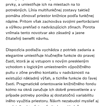
prvky, a umiestňuje ich na miestach na to
potrebných. Línia multifunkčnej zostavy taktiež
pomáha zónovať priestor knižnice podľa funkčnej
náplne. Pritom však zachováva svojimi perforáciami
a výškou prehľad o nadväzujúcich zónach. Porota
vnímala tento novotvar ako zásadný a jasne
čitateľný benefit návrhu.
Dispozícia podlažia vychádza z potrieb zadania a
elegantne umiestňuje hlučnejšie funkcie do pravej
časti, ktorá je aj vstupom s novým preskleným
vchodom s logickým umiestnením výpožičného
pultu v zóne prvého kontaktu v nadväznosti na
existujúci nákladný výťah, a tichšie funkcie do ľavej
časti. Pragmatické orientovanie knižničného fondu
kolmo na okná zaručuje ich dobré presvetlenie a v
prípade potreby ponúka aj dostatočnú variabilitu
iného využitia priestoru. Návrh nezabudol myslieť aj