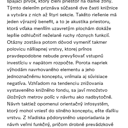
spájací prvok, ktorý člení priestor na ďalšie zóny.
Týmto delením priznáva súčasné dve časti knižnice
a vytvára z nich až štyri sekcie. Takéto riešenie má
jeden výrazný benefit, a to je akustika priestoru,
ktorá vďaka menším uzavretým plochám dokáže
lepšie odhlučniť neželané ruchy rôznych funkcií.
Otázny zostáva potom dôvod vymeniť takmer
polovicu nášlapnej vrstvy, ktorej prínos
pravdepodobne nebude prevyšovať vstupnú
investíciu v napätom rozpočte. Porota napriek
výhodám navrhovaného elementu a jeho
jednoznačnému konceptu, vnímala aj súvisiace
negatíva. Vzhľadom na tendenciu znižovania
vystaveného knižného fondu, sa javí množstvo
úložných metrov políc v návrhu ako nadbytočné.
Návrh taktiež opomenul orientačný infosystém,
ktorý mohol vniesť do silného konceptu, ešte ďalšiu
vrstvu. Z hľadiska pôdorysného usporiadania je
návrh veľmi funkčný, pričom drobné prevádzkové