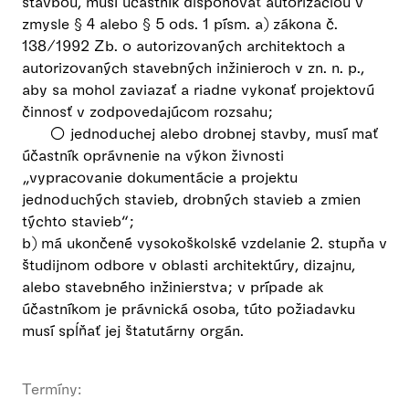
stavbou, musí účastník disponovať autorizáciou v
zmysle § 4 alebo § 5 ods. 1 písm. a) zákona č.
138/1992 Zb. o autorizovaných architektoch a
autorizovaných stavebných inžinieroch v zn. n. p.,
aby sa mohol zaviazať a riadne vykonať projektovú
činnosť v zodpovedajúcom rozsahu;
○ jednoduchej alebo drobnej stavby, musí mať
účastník oprávnenie na výkon živnosti
„vypracovanie dokumentácie a projektu
jednoduchých stavieb, drobných stavieb a zmien
týchto stavieb“;
b) má ukončené vysokoškolské vzdelanie 2. stupňa v
študijnom odbore v oblasti architektúry, dizajnu,
alebo stavebného inžinierstva; v prípade ak
účastníkom je právnická osoba, túto požiadavku
musí spĺňať jej štatutárny orgán.
Termíny: