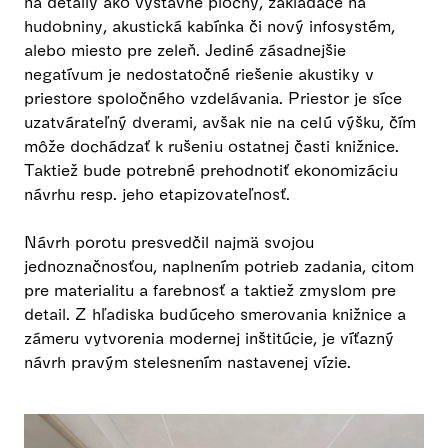
na detaily ako výstavné plochy, zakladače na
hudobniny, akustická kabínka či nový infosystém,
alebo miesto pre zeleň. Jediné zásadnejšie
negatívum je nedostatočné riešenie akustiky v
priestore spoločného vzdelávania. Priestor je síce
uzatvárateľný dverami, avšak nie na celú výšku, čím
môže dochádzať k rušeniu ostatnej časti knižnice.
Taktiež bude potrebné prehodnotiť ekonomizáciu
návrhu resp. jeho etapizovateľnosť.
Návrh porotu presvedčil najmä svojou
jednoznačnosťou, naplnením potrieb zadania, citom
pre materialitu a farebnosť a taktiež zmyslom pre
detail. Z hľadiska budúceho smerovania knižnice a
zámeru vytvorenia modernej inštitúcie, je víťazný
návrh pravým stelesnením nastavenej vízie.