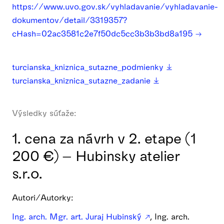
https://www.uvo.gov.sk/vyhladavanie/vyhladavanie-
dokumentov/detail/3319357?
cHash=02ac3581c2e7f50dc5cc3b3b3bd8a195
turcianska_kniznica_sutazne_podmienky
turcianska_kniznica_sutazne_zadanie
Výsledky súťaže:
1. cena za návrh v 2. etape (1
200 €) – Hubinsky atelier
s.r.o.
Autori/Autorky:
Ing. arch. Mgr. art. Juraj Hubinský
, Ing. arch.