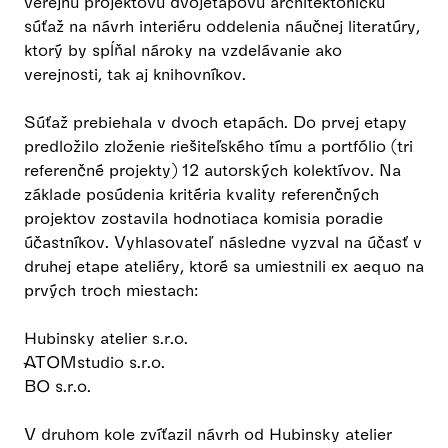
verejnú projektovú dvojetapovú architektonickú
súťaž na návrh interiéru oddelenia náučnej literatúry,
ktorý by spĺňal nároky na vzdelávanie ako
verejnosti, tak aj knihovníkov.
Súťaž prebiehala v dvoch etapách. Do prvej etapy
predložilo zloženie riešiteľského tímu a portfólio (tri
referenčné projekty) 12 autorských kolektívov. Na
základe posúdenia kritéria kvality referenčných
projektov zostavila hodnotiaca komisia poradie
účastníkov. Vyhlasovateľ následne vyzval na účasť v
druhej etape ateliéry, ktoré sa umiestnili ex aequo na
prvých troch miestach:
Hubinsky atelier s.r.o.
ATOMstudio s.r.o.
BO s.r.o.
V druhom kole zvíťazil návrh od Hubinsky atelier