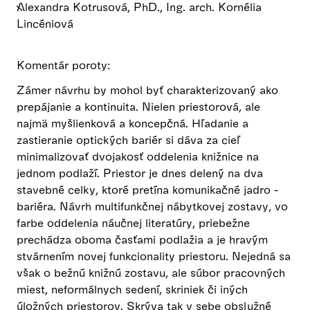
Alexandra Kotrusová, PhD., Ing. arch. Kornélia
Lincéniová
Komentár poroty:
Zámer návrhu by mohol byť charakterizovaný ako
prepájanie a kontinuita. Nielen priestorová, ale
najmä myšlienková a koncepčná. Hľadanie a
zastieranie optických bariér si dáva za cieľ
minimalizovať dvojakosť oddelenia knižnice na
jednom podlaží. Priestor je dnes delený na dva
stavebné celky, ktoré pretína komunikačné jadro -
bariéra. Návrh multifunkčnej nábytkovej zostavy, vo
farbe oddelenia náučnej literatúry, priebežne
prechádza oboma časťami podlažia a je hravým
stvárnením novej funkcionality priestoru. Nejedná sa
však o bežnú knižnú zostavu, ale súbor pracovných
miest, neformálnych sedení, skriniek či iných
úložných priestorov. Skrýva tak v sebe obslužné