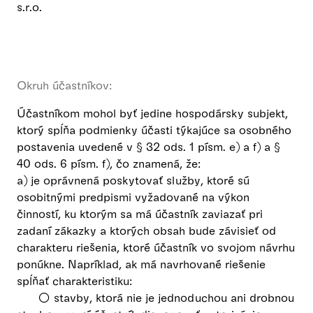
s.r.o.
Okruh účastníkov:
Účastníkom mohol byť jedine hospodársky subjekt,
ktorý spĺňa podmienky účasti týkajúce sa osobného
postavenia uvedené v § 32 ods. 1 písm. e) a f) a §
40 ods. 6 písm. f), čo znamená, že:
a) je oprávnená poskytovať služby, ktoré sú
osobitnými predpismi vyžadované na výkon
činností, ku ktorým sa má účastník zaviazať pri
zadaní zákazky a ktorých obsah bude závisieť od
charakteru riešenia, ktoré účastník vo svojom návrhu
ponúkne. Napríklad, ak má navrhované riešenie
spĺňať charakteristiku:
○ stavby, ktorá nie je jednoduchou ani drobnou