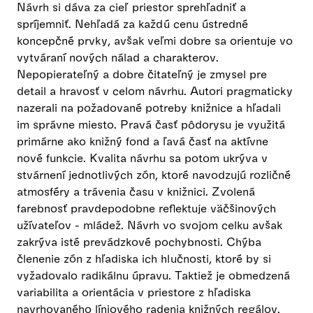
Návrh si dáva za cieľ priestor sprehľadniť a
spríjemniť. Nehľadá za každú cenu ústredné
koncepčné prvky, avšak veľmi dobre sa orientuje vo
vytváraní nových nálad a charakterov.
Nepopierateľný a dobre čitateľný je zmysel pre
detail a hravosť v celom návrhu. Autori pragmaticky
nazerali na požadované potreby knižnice a hľadali
im správne miesto. Pravá časť pôdorysu je využitá
primárne ako knižný fond a ľavá časť na aktívne
nové funkcie. Kvalita návrhu sa potom ukrýva v
stvárnení jednotlivých zón, ktoré navodzujú rozličné
atmosféry a trávenia času v knižnici. Zvolená
farebnosť pravdepodobne reflektuje väčšinových
užívateľov - mládež. Návrh vo svojom celku avšak
zakrýva isté prevádzkové pochybnosti. Chýba
členenie zón z hľadiska ich hlučnosti, ktoré by si
vyžadovalo radikálnu úpravu. Taktiež je obmedzená
variabilita a orientácia v priestore z hľadiska
navrhovaného líniového radenia knižných regálov.