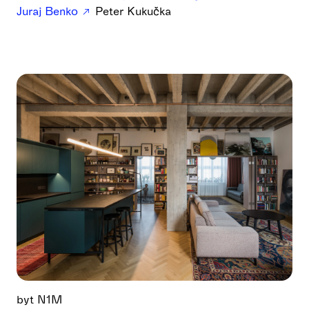
Juraj Benko
Peter Kukučka
byt N1M