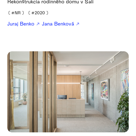
Rekonštrukcia rodinného domu v Šali
❪
#NR
❫
❪
#2020
❫
Juraj Benko
Jana Benková