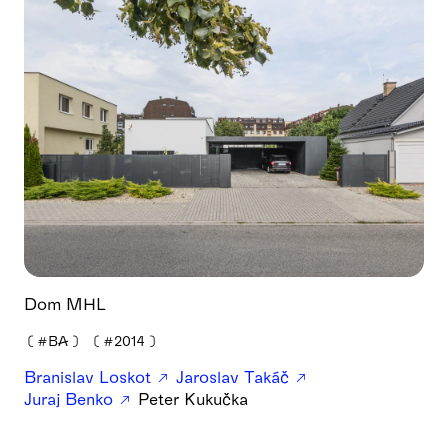
Dom MHL
❪
#BA
❫
❪
#2014
❫
Branislav Loskot
Jaroslav Takáč
Juraj Benko
Peter Kukučka