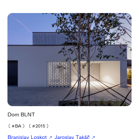
Dom BLNT
❪
#BA
❫
❪
#2015
❫
Branislav Loskot
Jaroslav Takáč