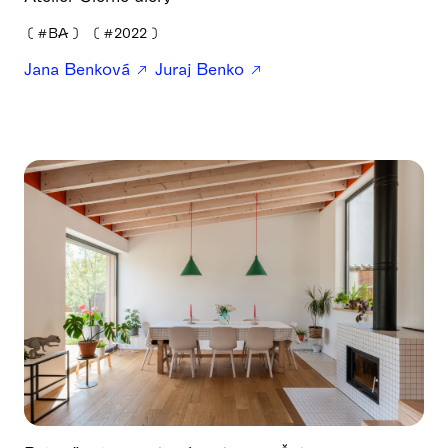
❪
#BA
❫
❪
#2022
❫
Jana Benková
Juraj Benko