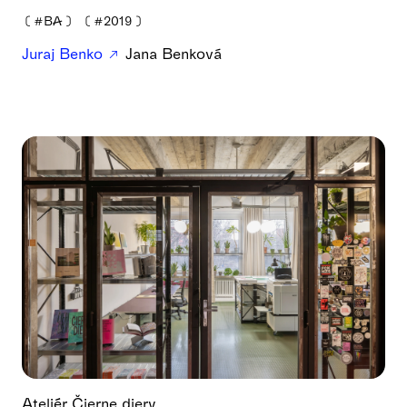
❪
#BA
❫
❪
#2019
❫
Juraj Benko
Jana Benková
Ateliér Čierne diery