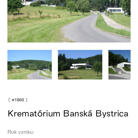
❪
#1966
❫
Krematórium Banská Bystrica
Rok vzniku: