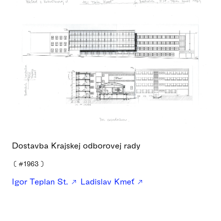
Dostavba Krajskej odborovej rady
❪
#1963
❫
Igor Teplan St.
Ladislav Kmeť