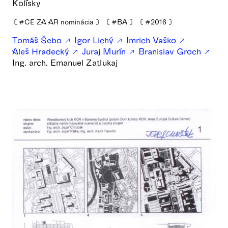
Kolísky
❪
#CE ZA AR nominácia
❫
❪
#BA
❫
❪
#2016
❫
Tomáš Šebo
Igor Lichý
Imrich Vaško
Aleš Hradecký
Juraj Murín
Branislav Groch
Ing. arch. Emanuel Zatlukaj