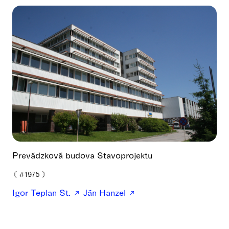
Prevádzková budova Stavoprojektu
❪
#1975
❫
Igor Teplan St.
Ján Hanzel