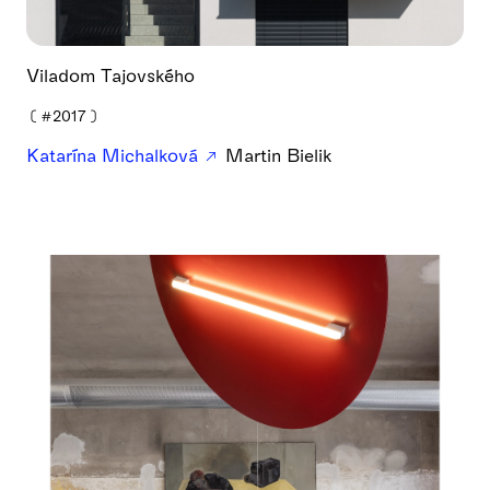
Viladom Tajovského
❪
#2017
❫
Katarína Michalková
Martin Bielik