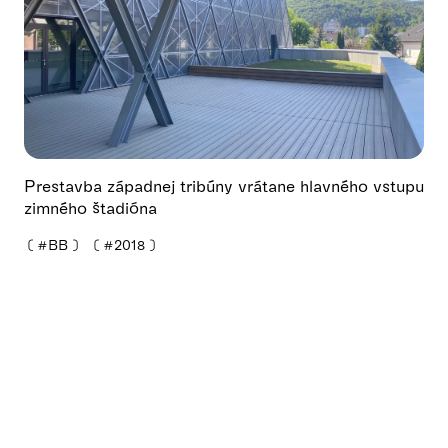
Prestavba západnej tribúny vrátane hlavného vstupu
zimného štadióna
❪
#BB
❫
❪
#2018
❫
Vladimír Hladký
Peter Tavel