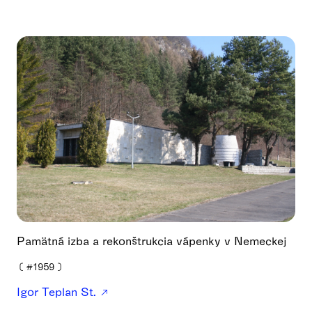
Pamätná izba a rekonštrukcia vápenky v Nemeckej
❪
#1959
❫
Igor Teplan St.