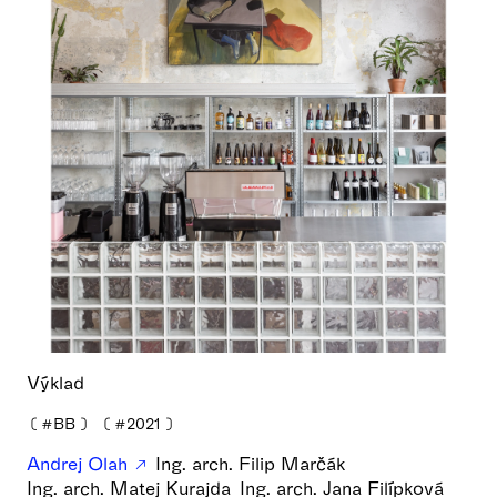
Výklad
❪
#BB
❫
❪
#2021
❫
Andrej Olah
Ing. arch. Filip Marčák
Ing. arch. Matej Kurajda
Ing. arch. Jana Filípková