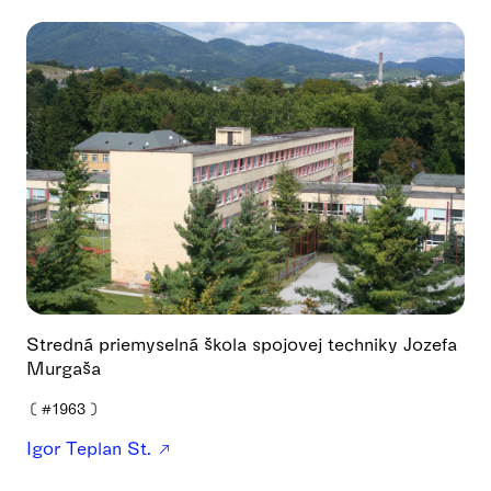
Stredná priemyselná škola spojovej techniky Jozefa
Murgaša
❪
#1963
❫
Igor Teplan St.