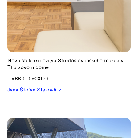
Nová stála expozícia Stredoslovenského múzea v
Thurzovom dome
❪
#BB
❫
❪
#2019
❫
Jana Štofan Styková