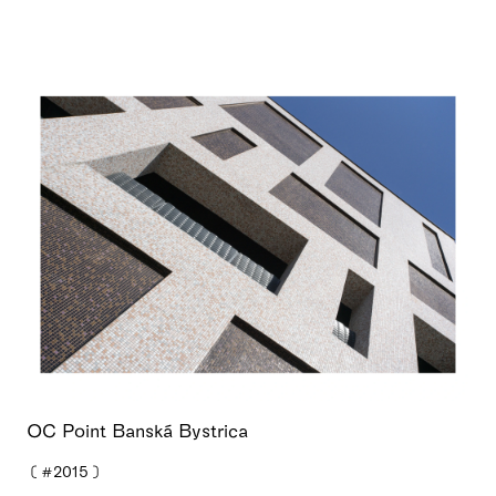
OC Point Banská Bystrica
❪
#2015
❫