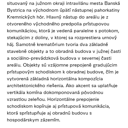
situovaný na južnom okraji intravilánu mesta Banská
Bystrica na východnom úpätí nástupnej pahorkatiny
Kremnických hôr. Hlavný nástup do areálu je z
otvoreného východného predpolia prístupovou
komunikáciou, ktorá je vedená paralelne s potokom,
stekajúcim z doliny, v ktorej sa rozprestiera urnový
háj. Samotné krematórium tvoria dva základné
stavebné objekty a to obradná budova v južnej časti
a sociálno-prevádzková budova v severnej časti
areálu. Objekty sú vzájomne prepojené gradujúcim
prístupovým schodiskom k obradnej budove, čím je
vytvorená základná horizontálna kompozícia
architektonického riešenia. Ako akcent sa uplatňuje
vertikála komína dokomponovaná pôvodnou
vzrastlou zeleňou. Horizontálne prepojenie
schodiskom kopíruje aj prístupová komunikácia,
ktorá sprístupňuje aj obradnú budovu s
hospodárskym zázemím.