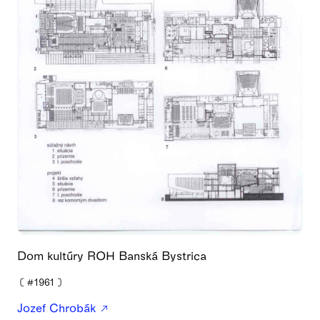
Dom kultúry ROH Banská Bystrica
❪
#1961
❫
Jozef Chrobák