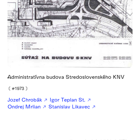
Administratívna budova Stredoslovenského KNV
❪
#1973
❫
Jozef Chrobák
Igor Teplan St.
Ondrej Mrlian
Stanislav Likavec