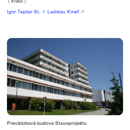
❪
#1963
❫
Igor Teplan St.
Ladislav Kmeť
Prevádzková budova Stavoprojektu