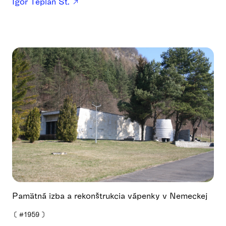
Igor Teplan St.
Pamätná izba a rekonštrukcia vápenky v Nemeckej
❪
#1959
❫