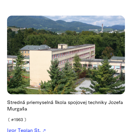
Stredná priemyselná škola spojovej techniky Jozefa
Murgaša
❪
#1963
❫
Igor Teplan St.