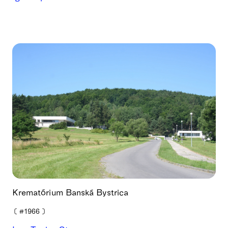
Krematórium Banská Bystrica
❪
#1966
❫