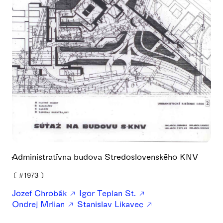
Administratívna budova Stredoslovenského KNV
❪
#1973
❫
Jozef Chrobák
Igor Teplan St.
Ondrej Mrlian
Stanislav Likavec