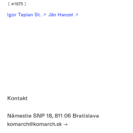
❪
#1975
❫
Igor Teplan St.
Ján Hanzel
Kontakt
Námestie SNP 18, 811 06 Bratislava
komarch@komarch.sk