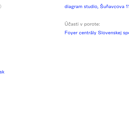
diagram studio, Šuňavcova 11
)
Účasti v porote:
Foyer centrály Slovenskej sp
.sk