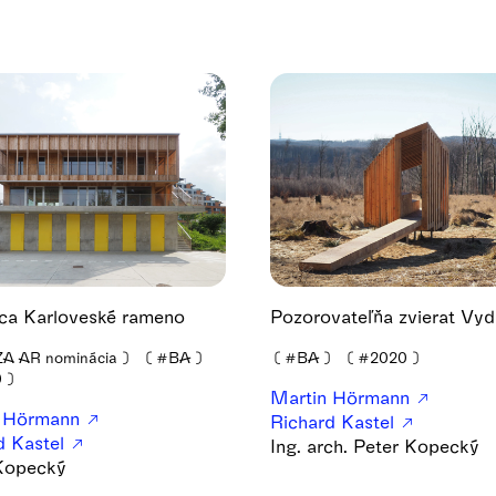
ca Karloveské rameno
Pozorovateľňa zvierat Vyd
A AR nominácia
❫
❪
#BA
❫
❪
#BA
❫
❪
#2020
❫
0
❫
Martin Hörmann
n Hörmann
Richard Kastel
d Kastel
Ing. arch. Peter Kopecký
Kopecký