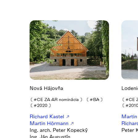
Nová Hájovňa
Lodeni
❪
#CE ZA AR nominácia
❫
❪
#BA
❫
❪
#CE Z
❪
#2020
❫
❪
#201
Richard Kastel
Marti
Martin Hörmann
Richar
Ing. arch. Peter Kopecký
Peter 
Ing. Ján Augustín