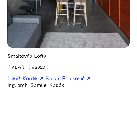
Smaltovňa Lofty
❪
#BA
❫
❪
#2020
❫
Lukáš Kordík
Štefan Polakovič
Ing. arch. Samuel Kadák