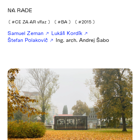
NA RADE
❪
#CE ZA AR víťaz
❫
❪
#BA
❫
❪
#2015
❫
Samuel Zeman
Lukáš Kordík
Štefan Polakovič
Ing. arch. Andrej Šabo