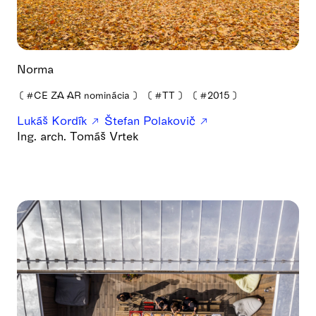
Norma
❪
#CE ZA AR nominácia
❫
❪
#TT
❫
❪
#2015
❫
Lukáš Kordík
Štefan Polakovič
Ing. arch. Tomáš Vrtek