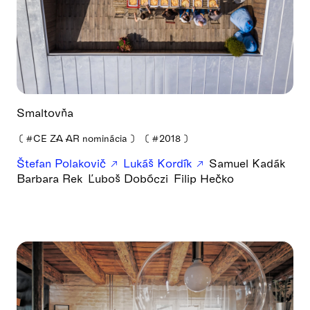
Smaltovňa
❪
#CE ZA AR nominácia
❫
❪
#2018
❫
Štefan Polakovič
Lukáš Kordík
Samuel Kadák
Barbara Rek
Ľuboš Dobóczi
Filip Hečko