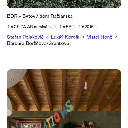
BDR - Bytový dom Račianska
❪
#CE ZA AR nominácia
❫
❪
#BA
❫
❪
#2016
❫
Štefan Polakovič
Lukáš Kordík
Matej Honč
Barbara Borščová-Šranková