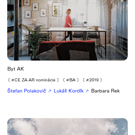
Byt AK
❪
#CE ZA AR nominácia
❫
❪
#BA
❫
❪
#2019
❫
Štefan Polakovič
Lukáš Kordík
Barbara Rek