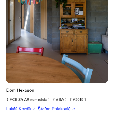
Dom Hexagon
❪
#CE ZA AR nominácia
❫
❪
#BA
❫
❪
#2015
❫
Lukáš Kordík
Štefan Polakovič