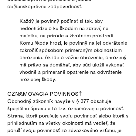
občianskoprávna zodpovednosť.
Každý je povinný počínať si tak, aby
nedochádzalo ku škodám na zdraví, na
majetku, na prírode a životnom prostredí.
Komu škoda hrozí, je povinný na jej odvrátenie
zakročiť spôsobom primeraným okolnostiam
ohrozenia. Ak ide o vážne ohrozenie, ohrozený
má právo sa domáhať, aby súd uložil vykonať
vhodné a primerané opatrenie na odvrátenie
hroziacej škody.
OZNAMOVACIA POVINNOSŤ
Obchodný zákonník navyše v § 377 obsahuje
špeciálnu úpravu a to tzv. oznamovaciu povinnosť.
Strana, ktorá porušuje svoju povinnosť alebo ktorá s
prihliadnutím na všetky okolnosti má vedieť, že
poruší svoju povinnosť zo záväzkového vzťahu, je