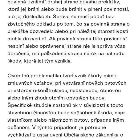
povinná oznámiť druhej strane povahu prekážky,
ktorá jej bráni alebo bude brániť v plnení povinnosti,
a o jej dôsledkoch. Správa sa musí podať bez
zbytočného odkladu po tom, čo sa povinná strana o
prekážke dozvedela alebo pri náležitej starostlivosti
mohla dozvedieť. Ak povinná strana túto povinnosť
nesplní alebo oprávnenej strane nie je správa včas
doručená, má poškodená strana nárok na náhradu
škody, ktorá jej tým vznikla.
Osobitnú problematiku tvorí vznik škody mimo
zmluvných vzťahov, pri vytváraní nových bytových
priestorov rekonštrukciou, nadstavbou, obnovou
alebo iným zhodnotením obytných budov.
Špecifické situácie nastanú ak v súvislosti s touto
stavebnou činnosťou bude spôsobená škoda, napr.
vlastníkom alebo nájomcom bytov, prípadne iným
občanom. V týchto prípadoch je potrebné
vychádzať z ustanovení Občianskeho zákonníka o