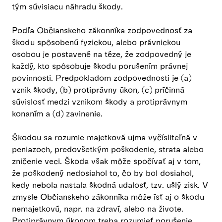
tým súvisiacu náhradu škody.
Podľa Občianskeho zákonníka zodpovednosť za
škodu spôsobenú fyzickou, alebo právnickou
osobou je postavené na téze, že zodpovedný je
každý, kto spôsobuje škodu porušením právnej
povinnosti. Predpokladom zodpovednosti je (a)
vznik škody, (b) protiprávny úkon, (c) príčinná
súvislosť medzi vznikom škody a protiprávnym
konaním a (d) zavinenie.
Škodou sa rozumie majetková ujma vyčísliteľná v
peniazoch, predovšetkým poškodenie, strata alebo
zničenie veci. Škoda však môže spočívať aj v tom,
že poškodený nedosiahol to, čo by bol dosiahol,
kedy nebola nastala škodná udalosť, tzv. ušlý zisk. V
zmysle Občianskeho zákonníka môže ísť aj o škodu
nemajetkovú, napr. na zdraví, alebo na živote.
Protiprávnym úkonom treba rozumieť porušenie