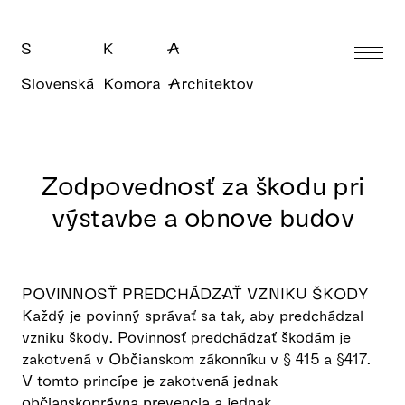
Zodpovednosť za škodu pri
výstavbe a obnove budov
POVINNOSŤ PREDCHÁDZAŤ VZNIKU ŠKODY
Každý je povinný správať sa tak, aby predchádzal
vzniku škody. Povinnosť predchádzať škodám je
zakotvená v Občianskom zákonníku v § 415 a §417.
V tomto princípe je zakotvená jednak
občianskoprávna prevencia a jednak