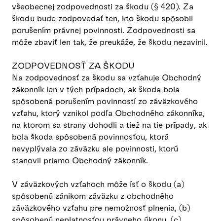
všeobecnej zodpovednosti za škodu (§ 420). Za
škodu bude zodpovedať ten, kto škodu spôsobil
porušením právnej povinnosti. Zodpovednosti sa
môže zbaviť len tak, že preukáže, že škodu nezavinil.
ZODPOVEDNOSŤ ZA ŠKODU
Na zodpovednosť za škodu sa vzťahuje Obchodný
zákonník len v tých prípadoch, ak škoda bola
spôsobená porušením povinností zo záväzkového
vzťahu, ktorý vznikol podľa Obchodného zákonníka,
na ktorom sa strany dohodli a tiež na tie prípady, ak
bola škoda spôsobená povinnosťou, ktorá
nevyplývala zo záväzku ale povinnosti, ktorú
stanovil priamo Obchodný zákonník.
V záväzkových vzťahoch môže ísť o škodu (a)
spôsobenú zánikom záväzku z obchodného
záväzkového vzťahu pre nemožnosť plnenia, (b)
spôsobenú neplatnosťou právneho úkonu, (c)