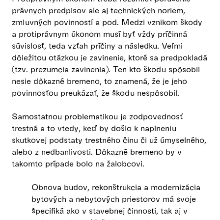
právnych predpisov ale aj technických noriem,
zmluvných povinností a pod. Medzi vznikom škody
a protiprávnym úkonom musí byť vždy príčinná
súvislosť, teda vzťah príčiny a následku. Veľmi
dôležitou otázkou je zavinenie, ktoré sa predpokladá
(tzv. prezumcia zavinenia). Ten kto škodu spôsobil
nesie dôkazné bremeno, to znamená, že je jeho
povinnosťou preukázať, že škodu nespôsobil.
Samostatnou problematikou je zodpovednosť
trestná a to vtedy, keď by došlo k naplneniu
skutkovej podstaty trestného činu či už úmyselného,
alebo z nedbanlivosti. Dôkazné bremeno by v
takomto prípade bolo na žalobcovi.
Obnova budov, rekonštrukcia a modernizácia
bytových a nebytových priestorov má svoje
špecifiká ako v stavebnej činnosti, tak aj v