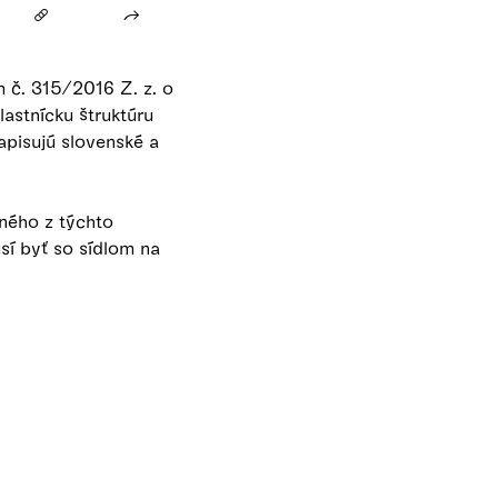
m č. 315/2016 Z. z. o
lastnícku štruktúru
pisujú slovenské a
ného z týchto
sí byť so sídlom na