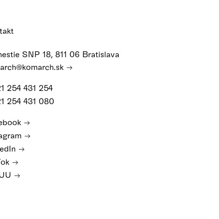
takt
estie SNP 18, 811 06 Bratislava
arch@komarch.sk
21 254 431 254
21 254 431 080
ebook
tagram
kedIn
Tok
SUU