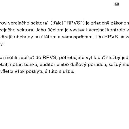
erov verejného sektora" (ďalej "RPVS") je zriadený zákono
rejného sektora. Jeho účelom je vystaviť verejnej kontrole v
tvárajú obchody so štátom a samosprávami. Do RPVS sa za
y.
 sa mohli zapísať do RPVS, potrebujete vyhľadať služby jed
kát, notár, banka, audítor alebo daňový poradca, každý mu
všetci však poskytujú túto službu.