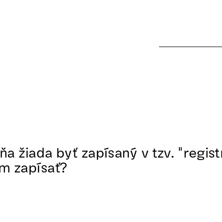
a žiada byť zapísaný v tzv. "regist
m zapísať?