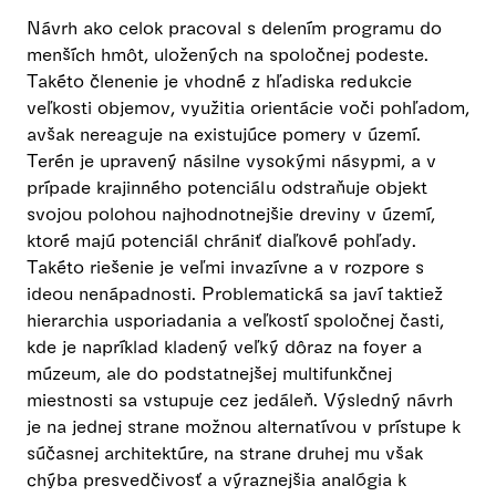
Návrh ako celok pracoval s delením programu do
menších hmôt, uložených na spoločnej podeste.
Takéto členenie je vhodné z hľadiska redukcie
veľkosti objemov, využitia orientácie voči pohľadom,
avšak nereaguje na existujúce pomery v území.
Terén je upravený násilne vysokými násypmi, a v
prípade krajinného potenciálu odstraňuje objekt
svojou polohou najhodnotnejšie dreviny v území,
ktoré majú potenciál chrániť diaľkové pohľady.
Takéto riešenie je veľmi invazívne a v rozpore s
ideou nenápadnosti. Problematická sa javí taktiež
hierarchia usporiadania a veľkostí spoločnej časti,
kde je napríklad kladený veľký dôraz na foyer a
múzeum, ale do podstatnejšej multifunkčnej
miestnosti sa vstupuje cez jedáleň. Výsledný návrh
je na jednej strane možnou alternatívou v prístupe k
súčasnej architektúre, na strane druhej mu však
chýba presvedčivosť a výraznejšia analógia k