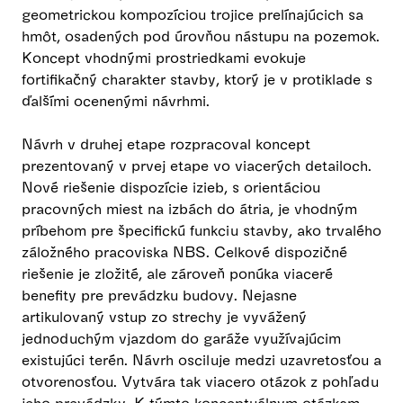
geometrickou kompozíciou trojice prelínajúcich sa
hmôt, osadených pod úrovňou nástupu na pozemok.
Koncept vhodnými prostriedkami evokuje
fortifikačný charakter stavby, ktorý je v protiklade s
ďalšími ocenenými návrhmi.
Návrh v druhej etape rozpracoval koncept
prezentovaný v prvej etape vo viacerých detailoch.
Nové riešenie dispozície izieb, s orientáciou
pracovných miest na izbách do átria, je vhodným
príbehom pre špecifickú funkciu stavby, ako trvalého
záložného pracoviska NBS. Celkové dispozičné
riešenie je zložité, ale zároveň ponúka viaceré
benefity pre prevádzku budovy. Nejasne
artikulovaný vstup zo strechy je vyvážený
jednoduchým vjazdom do garáže využívajúcim
existujúci terén. Návrh osciluje medzi uzavretosťou a
otvorenosťou. Vytvára tak viacero otázok z pohľadu
jeho prevádzky. K týmto konceptuálnym otázkam,