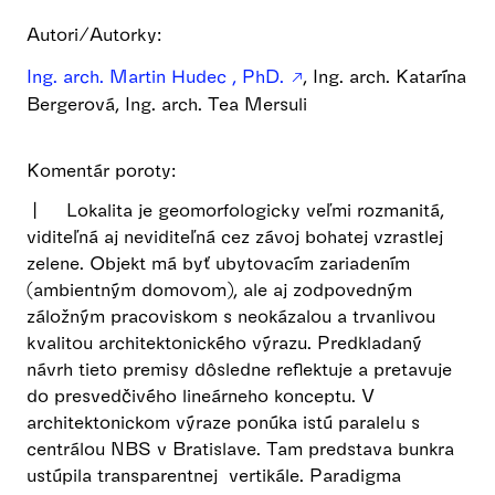
Autori/Autorky:
Ing. arch. Martin Hudec , PhD.
, Ing. arch. Katarína
Bergerová, Ing. arch. Tea Mersuli
Komentár poroty:
⼁ Lokalita je geomorfologicky veľmi rozmanitá,
viditeľná aj neviditeľná cez závoj bohatej vzrastlej
zelene. Objekt má byť ubytovacím zariadením
(ambientným domovom), ale aj zodpovedným
záložným pracoviskom s neokázalou a trvanlivou
kvalitou architektonického výrazu. Predkladaný
návrh tieto premisy dôsledne reflektuje a pretavuje
do presvedčivého lineárneho konceptu. V
architektonickom výraze ponúka istú paralelu s
centrálou NBS v Bratislave. Tam predstava bunkra
ustúpila transparentnej vertikále. Paradigma