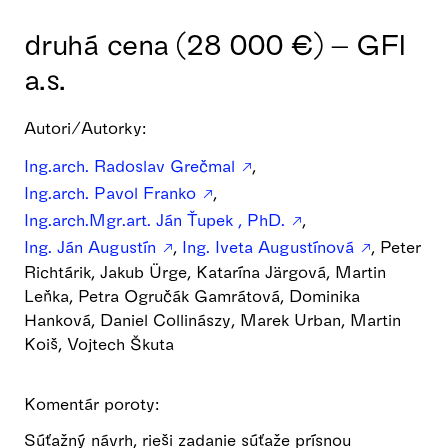
druhá cena (28 000 €) – GFI
a.s.
Autori/Autorky:
Ing.arch. Radoslav Grečmal
,
Ing.arch. Pavol Franko
,
Ing.arch.Mgr.art. Ján Ťupek , PhD.
,
Ing. Ján Augustín
,
Ing. Iveta Augustínová
, Peter
Richtárik, Jakub Ürge, Katarína Järgová, Martin
Leňka, Petra Ogručák Gamrátová, Dominika
Hanková, Daniel Collinászy, Marek Urban, Martin
Koiš, Vojtech Škuta
Komentár poroty:
Súťažný návrh, rieši zadanie súťaže prísnou