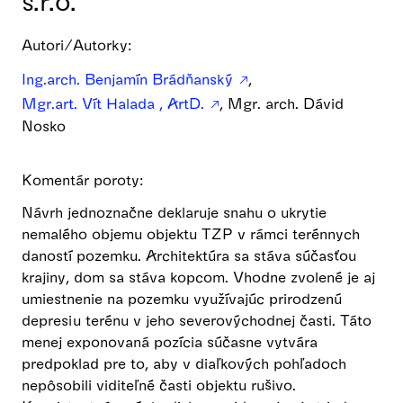
s.r.o.
Autori/Autorky:
Ing.arch. Benjamín Brádňanský
,
Mgr.art. Vít Halada , ArtD.
, Mgr. arch. Dávid
Nosko
Komentár poroty:
Návrh jednoznačne deklaruje snahu o ukrytie
nemalého objemu objektu TZP v rámci terénnych
daností pozemku. Architektúra sa stáva súčasťou
krajiny, dom sa stáva kopcom. Vhodne zvolené je aj
umiestnenie na pozemku využívajúc prirodzenú
depresiu terénu v jeho severovýchodnej časti. Táto
menej exponovaná pozícia súčasne vytvára
predpoklad pre to, aby v diaľkových pohľadoch
nepôsobili viditeľné časti objektu rušivo.