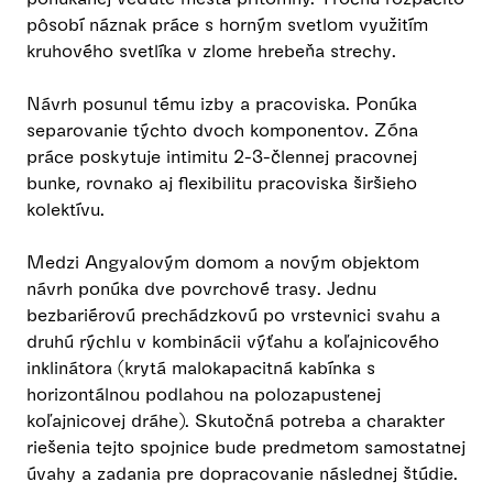
pôsobí náznak práce s horným svetlom využitím
kruhového svetlíka v zlome hrebeňa strechy.
Návrh posunul tému izby a pracoviska. Ponúka
separovanie týchto dvoch komponentov. Zóna
práce poskytuje intimitu 2-3-člennej pracovnej
bunke, rovnako aj flexibilitu pracoviska širšieho
kolektívu.
Medzi Angyalovým domom a novým objektom
návrh ponúka dve povrchové trasy. Jednu
bezbariérovú prechádzkovú po vrstevnici svahu a
druhú rýchlu v kombinácii výťahu a koľajnicového
inklinátora (krytá malokapacitná kabínka s
horizontálnou podlahou na polozapustenej
koľajnicovej dráhe). Skutočná potreba a charakter
riešenia tejto spojnice bude predmetom samostatnej
úvahy a zadania pre dopracovanie následnej štúdie.