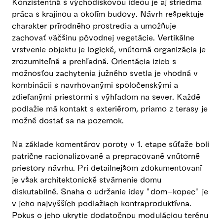
Konzistentná s východiskovou ideou je aj striedma
práca s krajinou a okolím budovy. Návrh rešpektuje
charakter prírodného prostredia a umožňuje
zachovať väčšinu pôvodnej vegetácie. Vertikálne
vrstvenie objektu je logické, vnútorná organizácia je
zrozumiteľná a prehľadná. Orientácia izieb s
možnosťou zachytenia južného svetla je vhodná v
kombinácii s navrhovanými spoločenskými a
zdieľanými priestormi s výhľadom na sever. Každé
podlažie má kontakt s exteriérom, priamo z terasy je
možné dostať sa na pozemok.
Na základe komentárov poroty v 1. etape súťaže boli
patrične racionalizované a prepracované vnútorné
priestory návrhu. Pri detailnejšom zdokumentovaní
je však architektonické stvárnenie domu
diskutabilné. Snaha o udržanie idey "dom–kopec" je
v jeho najvyšších podlažiach kontraproduktívna.
Pokus o jeho ukrytie dodatočnou moduláciou terénu