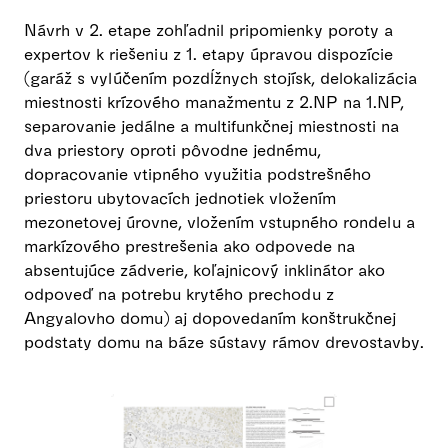
Návrh v 2. etape zohľadnil pripomienky poroty a
expertov k riešeniu z 1. etapy úpravou dispozície
(garáž s vylúčením pozdĺžnych stojísk, delokalizácia
miestnosti krízového manažmentu z 2.NP na 1.NP,
separovanie jedálne a multifunkčnej miestnosti na
dva priestory oproti pôvodne jednému,
dopracovanie vtipného využitia podstrešného
priestoru ubytovacích jednotiek vložením
mezonetovej úrovne, vložením vstupného rondelu a
markízového prestrešenia ako odpovede na
absentujúce zádverie, koľajnicový inklinátor ako
odpoveď na potrebu krytého prechodu z
Angyalovho domu) aj dopovedaním konštrukčnej
podstaty domu na báze sústavy rámov drevostavby.