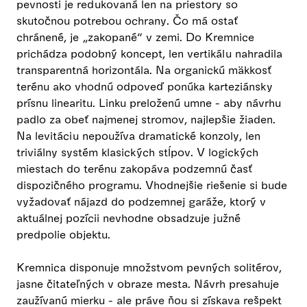
pevnosti je redukovaná len na priestory so
skutočnou potrebou ochrany. Čo má ostať
chránené, je „zakopané“ v zemi. Do Kremnice
prichádza podobný koncept, len vertikálu nahradila
transparentná horizontála. Na organickú mäkkosť
terénu ako vhodnú odpoveď ponúka karteziánsky
prísnu linearitu. Linku preloženú umne - aby návrhu
padlo za obeť najmenej stromov, najlepšie žiaden.
Na levitáciu nepoužíva dramatické konzoly, len
triviálny systém klasických stĺpov. V logických
miestach do terénu zakopáva podzemnú časť
dispozičného programu. Vhodnejšie riešenie si bude
vyžadovať nájazd do podzemnej garáže, ktorý v
aktuálnej pozícii nevhodne obsadzuje južné
predpolie objektu.
Kremnica disponuje množstvom pevných solitérov,
jasne čitateľných v obraze mesta. Návrh presahuje
zaužívanú mierku - ale práve ňou si získava rešpekt