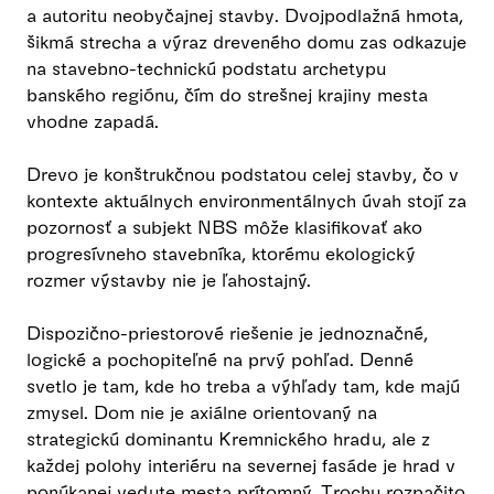
a autoritu neobyčajnej stavby. Dvojpodlažná hmota,
šikmá strecha a výraz dreveného domu zas odkazuje
na stavebno-technickú podstatu archetypu
banského regiónu, čím do strešnej krajiny mesta
vhodne zapadá.
Drevo je konštrukčnou podstatou celej stavby, čo v
kontexte aktuálnych environmentálnych úvah stojí za
pozornosť a subjekt NBS môže klasifikovať ako
progresívneho stavebníka, ktorému ekologický
rozmer výstavby nie je ľahostajný.
Dispozično-priestorové riešenie je jednoznačné,
logické a pochopiteľné na prvý pohľad. Denné
svetlo je tam, kde ho treba a výhľady tam, kde majú
zmysel. Dom nie je axiálne orientovaný na
strategickú dominantu Kremnického hradu, ale z
každej polohy interiéru na severnej fasáde je hrad v
ponúkanej vedute mesta prítomný. Trochu rozpačito