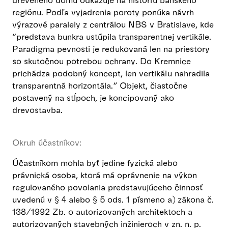
regiónu. Podľa vyjadrenia poroty ponúka návrh
výrazové paralely z centrálou NBS v Bratislave, kde
“predstava bunkra ustúpila transparentnej vertikále.
Paradigma pevnosti je redukovaná len na priestory
so skutočnou potrebou ochrany. Do Kremnice
prichádza podobný koncept, len vertikálu nahradila
transparentná horizontála.” Objekt, čiastočne
postavený na stĺpoch, je koncipovaný ako
drevostavba.
Okruh účastníkov:
Účastníkom mohla byť jedine fyzická alebo
právnická osoba, ktorá má oprávnenie na výkon
regulovaného povolania predstavujúceho činnosť
uvedenú v § 4 alebo § 5 ods. 1 písmeno a) zákona č.
138/1992 Zb. o autorizovaných architektoch a
autorizovaných stavebných inžinieroch v zn. n. p.