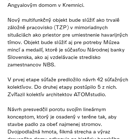
Angyalovým domom v Kremnici.
Nový multifunkčný objekt bude slúžiť ako trvalé
záložné pracovisko (TZP) v mimoriadnych
situáciách ako priestor pre umiestnenie havarijných
tímov. Objekt bude slúžiť aj pre potreby Múzea
mincí a medailí, ktoré je súčasťou Národnej banky
Slovenska, ako aj vzdelávacie stredisko
zamestnancov NBS.
V prvej etape súťaže predložilo návrh 42 súťažných
kolektívov. Do druhej etapy postúpilo 5 z nich.
Zvíťazil kolektív architektov ATOMstudio.
Návrh presvedčil porotu svojím lineárnym
konceptom, ktorý je osadený v teréne tak, aby
stavbe padlo za obeť najmenej stromov.
Dvojpodlažná hmota, šikmá strecha a výraz
dreveného domu odkazuje na históriu banského