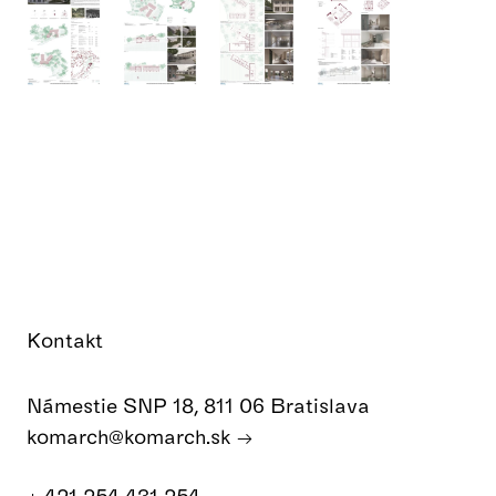
Kontakt
Námestie SNP 18, 811 06 Bratislava
komarch@komarch.sk
+ 421 254 431 254