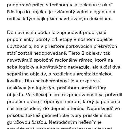
podporené prácu s terénom a so zeleňou v okolí.
Nástup do objektu je zvládnutý veľmi elegantne a
radí sa k tým najlepším navrhovaným riešeniam.
Do návrhu sa podarilo zapracovať pôdorysné
pripomienky poroty z 1. etapy v nosnom objekte
ubytovania, no v priestore parkovacích prekrytých
státí zostali nedopovedané. Tieto 2 objekty tak
nevytvárajú spoločný racionálny rámec, ktorý na
seba logicky a konštrukčne nadväzuje, ale akési dva
separátne objekty, s rozdielnou architektonickou
kvalitu. Táto nekoherentnosť je v rozpore s
očakávaným logickým prísľubom architektúry
objektu. Vo väčšej miere rozpracovanosti sa potvrdil
problém práce s oporným múrom, ktorý je pomerne
násilne osadený do depresie terénu. Nepresvedčivo
pôsobia taktiež geometrické tvary presklení nad
garážovou časťou. Netradičným riešením je
prevádzkové prepojenie strešnej terasy s izbami.