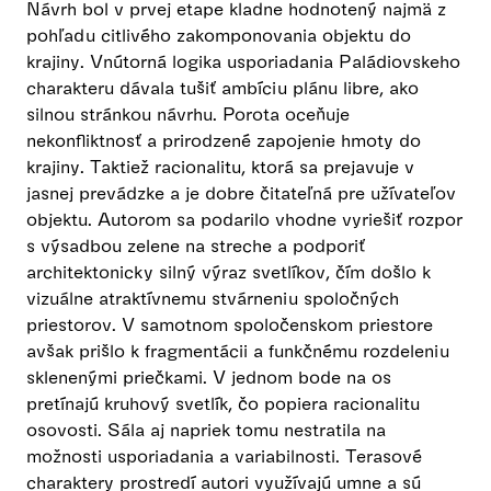
Návrh bol v prvej etape kladne hodnotený najmä z
pohľadu citlivého zakomponovania objektu do
krajiny. Vnútorná logika usporiadania Paládiovskeho
charakteru dávala tušiť ambíciu plánu libre, ako
silnou stránkou návrhu. Porota oceňuje
nekonfliktnosť a prirodzené zapojenie hmoty do
krajiny. Taktiež racionalitu, ktorá sa prejavuje v
jasnej prevádzke a je dobre čitateľná pre užívateľov
objektu. Autorom sa podarilo vhodne vyriešiť rozpor
s výsadbou zelene na streche a podporiť
architektonicky silný výraz svetlíkov, čím došlo k
vizuálne atraktívnemu stvárneniu spoločných
priestorov. V samotnom spoločenskom priestore
avšak prišlo k fragmentácii a funkčnému rozdeleniu
sklenenými priečkami. V jednom bode na os
pretínajú kruhový svetlík, čo popiera racionalitu
osovosti. Sála aj napriek tomu nestratila na
možnosti usporiadania a variabilnosti. Terasové
charaktery prostredí autori využívajú umne a sú