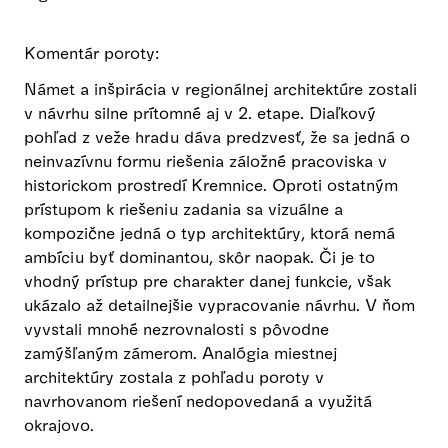
Komentár poroty:
Námet a inšpirácia v regionálnej architektúre zostali
v návrhu silne prítomné aj v 2. etape. Diaľkový
pohľad z veže hradu dáva predzvesť, že sa jedná o
neinvazívnu formu riešenia záložné pracoviska v
historickom prostredí Kremnice. Oproti ostatným
prístupom k riešeniu zadania sa vizuálne a
kompozične jedná o typ architektúry, ktorá nemá
ambíciu byť dominantou, skôr naopak. Či je to
vhodný prístup pre charakter danej funkcie, však
ukázalo až detailnejšie vypracovanie návrhu. V ňom
vyvstali mnohé nezrovnalosti s pôvodne
zamýšľaným zámerom. Analógia miestnej
architektúry zostala z pohľadu poroty v
navrhovanom riešení nedopovedaná a využitá
okrajovo.