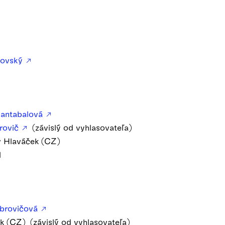
adovský
Hantabalová
trovič
(závislý od vyhlasovateľa)
av Hlaváček (CZ)
l
mbrovičová
k (CZ) (závislý od vyhlasovateľa)