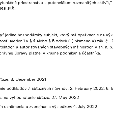
lyfunkčné priestranstvo s potenciálom rozmanitých aktivít,
 B.K.P.Š..
ť jedine hospodársky subjekt, ktorý má oprávnenie na výk
osť uvedenú v § 4 alebo § 5 odsek (1) písmeno a) zák. č. 
tektoch a autorizovaných stavebných inžinieroch v zn. n. p
právnej úpravy platnej v krajine podnikania účastníka.
úťaže: 8. December 2021
nie podkladov / súťažných návrhov: 2. February 2022, 6.
a na vyhodnotenie súťaže: 27. May 2022
n oznámenia a zverejnenia výsledkov: 4. July 2022