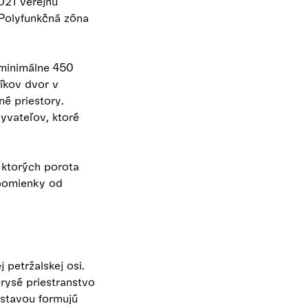
021 verejnú
"Polyfunkčná zóna
minimálne 450
íkov dvor v
é priestory.
yvateľov, ktoré
z ktorých porota
ripomienky od
petržalskej osi.
rysé priestranstvo
ostavou formujú