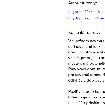
Autori/Autorky:
Ing.arch. Martin Ku
Ing. Ing. arch. Róbe
Komentár poroty:
V súťažnom návrhu um
definovanými funkci
dom. Hmotová artiku
venuje prepojeniu so 
mesta a má potenciá
Parkovací dom situov
pre severnú stranu r
odľahčujú dopravu v
Pozitívne bolo hodn
ktoré majú v území v
funkcií čo prináša pr