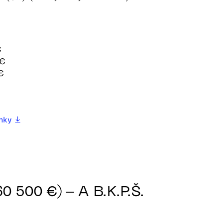
€
 €
€
enky
60 500 €) – A B.K.P.Š.