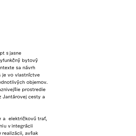
t s jasne
lyfunkčný bytový
ntexte sa návrh
 je vo vlastníctve
ednotlivých objemov.
znivejšie prostredie
z Jantárovej cesty a
a električkovú trať,
iu v integrácii
realizácii, avšak