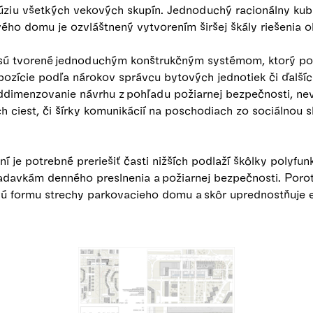
lúziu všetkých vekových skupín. Jednoduchý racionálny ku
ého domu je ozvláštnený vytvorením širšej škály riešenia 
sú tvorené jednoduchým konštrukčným systémom, ktorý p
ozície podľa nárokov správcu bytových jednotiek či ďalšíc
oddimenzovanie návrhu z pohľadu požiarnej bezpečnosti, n
 ciest, či šírky komunikácií na poschodiach zo sociálnou 
 je potrebné preriešiť časti nižších podlaží škôlky polyfu
adavkám denného preslnenia a požiarnej bezpečnosti. Por
ú formu strechy parkovacieho domu a skôr uprednostňuje 