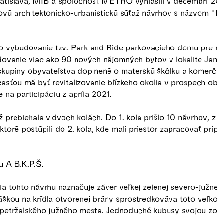
tislava, MIB a spoločnosť METRO vyhlásili v decembri 2
ovú architektonicko-urbanistickú súťaž návrhov s názvom 
 vybudovanie tzv. Park and Ride parkovacieho domu pre 
ovanie viac ako 90 nových nájomných bytov v lokalite Jan
skupiny obyvateľstva doplnené o materskú škôlku a komerčn
sťou má byť revitalizovanie blízkeho okolia v prospech ob
 na participáciu z apríla 2021.
ž prebiehala v dvoch kolách. Do 1. kola prišlo 10 návrhov, 
, ktoré postúpili do 2. kola, kde mali priestor zapracovať p
ru A B.K.P.Š.
tohto návrhu naznačuje záver veľkej zelenej severo-južnej 
škou na krídla otvorenej brány sprostredkováva toto veľko
 petržalského južného mesta. Jednoduché kubusy svojou z