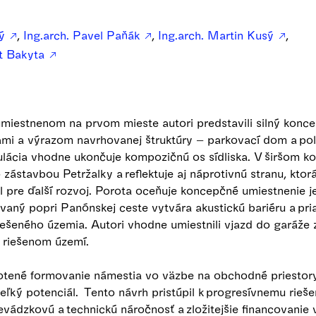
sý
,
Ing.arch. Pavel Paňák
,
Ing.arch. Martin Kusý
,
rt Bakyta
iestnenom na prvom mieste autori predstavili silný koncep
ami a výrazom navrhovanej štruktúry – parkovací dom a po
lácia vhodne ukončuje kompozičnú os sídliska. V širšom ko
zástavbou Petržalky a reflektuje aj náprotivnú stranu, ktorá
l pre ďalší rozvoj. Porota oceňuje koncepčné umiestnenie j
aný popri Panónskej ceste vytvára akustickú bariéru a pria
iešeného územia. Autori vhodne umiestnili vjazd do garáže 
 riešenom území.
otené formovanie námestia vo väzbe na obchodné priestory 
eľký potenciál. Tento návrh pristúpil k progresívnemu riešen
evádzkovú a technickú náročnosť a zložitejšie financovanie v 