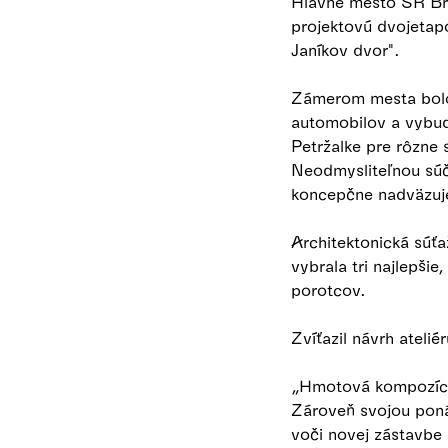
Hlavné mesto SR Bra
projektovú dvojetap
Janíkov dvor".
Zámerom mesta bolo
automobilov a vybud
Petržalke pre rôzne 
Neodmysliteľnou súča
koncepčne nadväzuje
Architektonická súťa
vybrala tri najlepšie
porotcov.
Zvíťazil návrh atelié
„Hmotová kompozícia 
Zároveň svojou poná
voči novej zástavbe