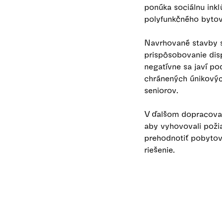
ponúka sociálnu ink
polyfunkčného bytov
Navrhované stavby 
prispôsobovanie disp
negatívne sa javí p
chránených únikových
seniorov.
V ďalšom dopracovaní
aby vyhovovali poži
prehodnotiť pobytov
riešenie.