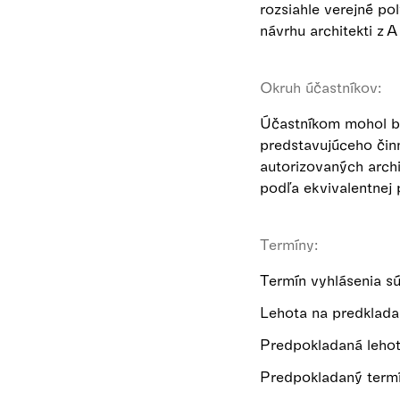
rozsiahle verejné po
návrhu architekti z A
Okruh účastníkov:
Účastníkom mohol by
predstavujúceho činn
autorizovaných archi
podľa ekvivalentnej 
Termíny:
Termín vyhlásenia s
Lehota na predklada
Predpokladaná lehot
Predpokladaný termí