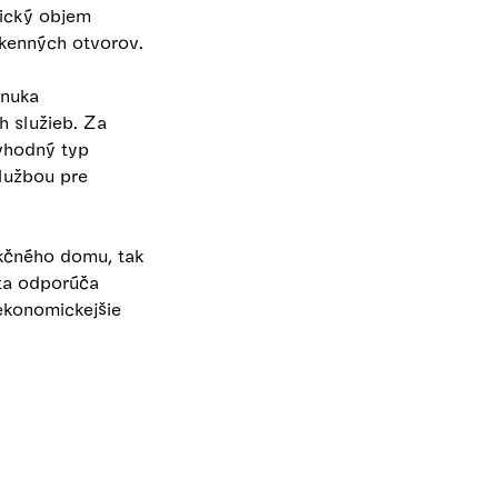
bický objem
okenných otvorov.
onuka
h služieb. Za
evhodný typ
službou pre
nkčného domu, tak
ota odporúča
ekonomickejšie