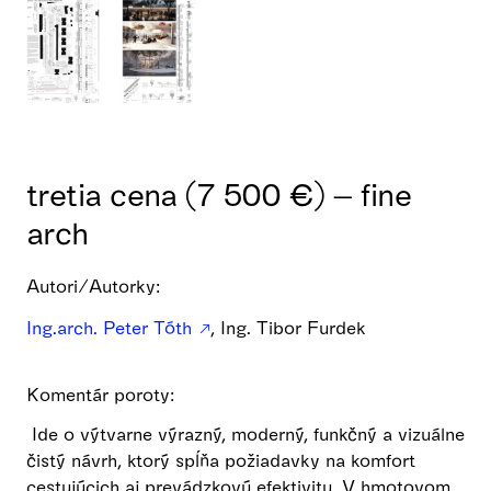
tretia cena (7 500 €) – fine
arch
Autori/Autorky:
Ing.arch. Peter Tóth
, Ing. Tibor Furdek
Komentár poroty:
Ide o výtvarne výrazný, moderný, funkčný a vizuálne
čistý návrh, ktorý spĺňa požiadavky na komfort
cestujúcich aj prevádzkovú efektivitu. V hmotovom