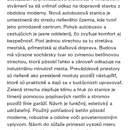
stvárnení sa dá vnímať odkaz na dopravné stavby z
obdobia moderny. Nová autobusová stanica je
umiestnená do stredu riešeného územia, kde tvorí
jeho prirodzené centrum. Pohyb autobusov a
cestujúcich je jasne oddelený, čo zvyšuje komfort aj
bezpečnosť. Pod jednou strechou sa tu stretáva
mestská, prímestská aj diaľková doprava. Budova
má výrazne sochársky tvar so zvlnenou betónovou
strechou, ktorá pôsobí ľahko a zároveň odkazuje na
industriálnu minulosť mesta. Prevádzkové priestory
sú riešené ako presklené moduly pozdĺž nástupíšť,
ktoré sú praktické a dajú sa v budúcnosti upravovať.
Zelená strecha zlepšuje klímu a hluk zo stanice je
tlmený pomocou popínavých rastlín a stromov
pozdĺž línie garáží. Návrh je funkčný, estetický a
udržateľný. Použitý pohľadový betón pôsobí
moderne, robustne a odolne voči poveternostným
vplyvom. Návrh do súťaže priniesol vysokú mieru