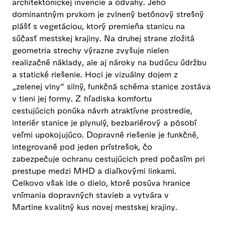
architektonickej invencie a odvahy. Jeho
dominantným prvkom je zvlnený betónový strešný
plášť s vegetáciou, ktorý premieňa stanicu na
súčasť mestskej krajiny. Na druhej strane zložitá
geometria strechy výrazne zvyšuje nielen
realizačné náklady, ale aj nároky na budúcu údržbu
a statické riešenie. Hoci je vizuálny dojem z
„zelenej vlny“ silný, funkčná schéma stanice zostáva
v tieni jej formy. Z hľadiska komfortu
cestujúcich ponúka návrh atraktívne prostredie,
interiér stanice je plynulý, bezbariérový a pôsobí
veľmi upokojujúco. Dopravné riešenie je funkčné,
integrované pod jeden prístrešok, čo
zabezpečuje ochranu cestujúcich pred počasím pri
prestupe medzi MHD a diaľkovými linkami.
Celkovo však ide o dielo, ktoré posúva hranice
vnímania dopravných stavieb a vytvára v
Martine kvalitný kus novej mestskej krajiny.