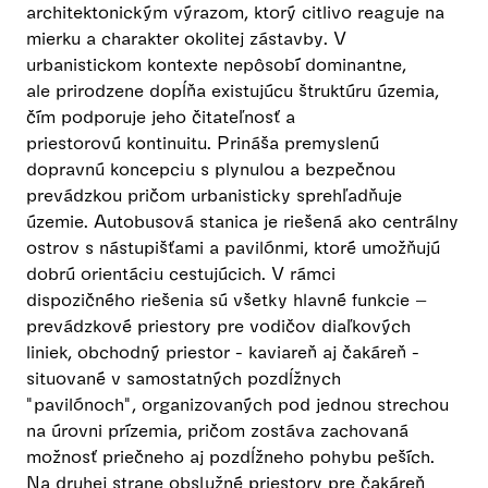
architektonickým výrazom, ktorý citlivo reaguje na
mierku a charakter okolitej zástavby. V
urbanistickom kontexte nepôsobí dominantne,
ale prirodzene dopĺňa existujúcu štruktúru územia,
čím podporuje jeho čitateľnosť a
priestorovú kontinuitu. Prináša premyslenú
dopravnú koncepciu s plynulou a bezpečnou
prevádzkou pričom urbanisticky sprehľadňuje
územie. Autobusová stanica je riešená ako centrálny
ostrov s nástupišťami a pavilónmi, ktoré umožňujú
dobrú orientáciu cestujúcich. V rámci
dispozičného riešenia sú všetky hlavné funkcie –
prevádzkové priestory pre vodičov diaľkových
liniek, obchodný priestor - kaviareň aj čakáreň -
situované v samostatných pozdĺžnych
"pavilónoch", organizovaných pod jednou strechou
na úrovni prízemia, pričom zostáva zachovaná
možnosť priečneho aj pozdĺžneho pohybu peších.
Na druhej strane obslužné priestory pre čakáreň