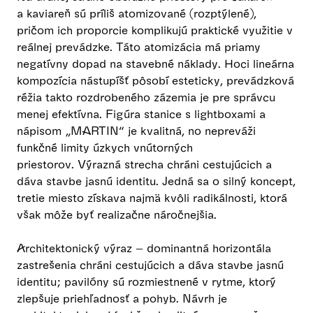
a kaviareň sú príliš atomizované (rozptýlené),
pričom ich proporcie komplikujú praktické využitie v
reálnej prevádzke. Táto atomizácia má priamy
negatívny dopad na stavebné náklady. Hoci lineárna
kompozícia nástupíšť pôsobí esteticky, prevádzková
réžia takto rozdrobeného zázemia je pre správcu
menej efektívna. Figúra stanice s lightboxami a
nápisom „MARTIN“ je kvalitná, no nepreváži
funkčné limity úzkych vnútorných
priestorov. Výrazná strecha chráni cestujúcich a
dáva stavbe jasnú identitu. Jedná sa o silný koncept,
tretie miesto získava najmä kvôli radikálnosti, ktorá
však môže byť realizačne náročnejšia.
Architektonický výraz – dominantná horizontála
zastrešenia chráni cestujúcich a dáva stavbe jasnú
identitu; pavilóny sú rozmiestnené v rytme, ktorý
zlepšuje priehľadnosť a pohyb. Návrh je