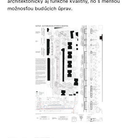
architektonicky aj funkčne kvalitný, no s menšou
možnosťou budúcich úprav.