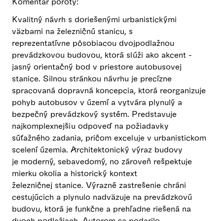
Komentár poroty:
Kvalitný návrh s doriešenými urbanistickými
väzbami na železničnú stanicu, s
reprezentatívne pôsobiacou dvojpodlažnou
prevádzkovou budovou, ktorá slúži ako akcent -
jasný orientačný bod v priestore autobusovej
stanice. Silnou stránkou návrhu je precízne
spracovaná dopravná koncepcia, ktorá reorganizuje
pohyb autobusov v území a vytvára plynulý a
bezpečný prevádzkový systém. Predstavuje
najkomplexnejšiu odpoveď na požiadavky
súťažného zadania, pričom exceluje v urbanistickom
scelení územia. Architektonický výraz budovy
je moderný, sebavedomý, no zároveň rešpektuje
mierku okolia a historický kontext
železničnej stanice. Výrazné zastrešenie chráni
cestujúcich a plynulo nadväzuje na prevádzkovú
budovu, ktorá je funkčne a prehľadne riešená na
dvoch podlažiach. Autorom sa podarilo