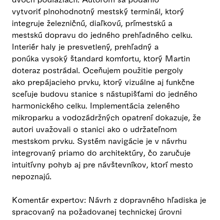
vytvoriť plnohodnotný mestský terminál, ktorý
integruje železničnú, diaľkovú, prímestskú a
mestskú dopravu do jedného prehľadného celku.
Interiér haly je presvetlený, prehľadný a
ponúka vysoký štandard komfortu, ktorý Martin
doteraz postrádal. Oceňujem použitie pergoly
ako prepájacieho prvku, ktorý vizuálne aj funkčne
sceľuje budovu stanice s nástupišťami do jedného
harmonického celku. Implementácia zeleného
mikroparku a vodozádržných opatrení dokazuje, že
autori uvažovali o stanici ako o udržateľnom
mestskom prvku. Systém navigácie je v návrhu
integrovaný priamo do architektúry, čo zaručuje
intuitívny pohyb aj pre návštevníkov, ktorí mesto
nepoznajú.
Komentár expertov: Návrh z dopravného hľadiska je
spracovaný na požadovanej technickej úrovni