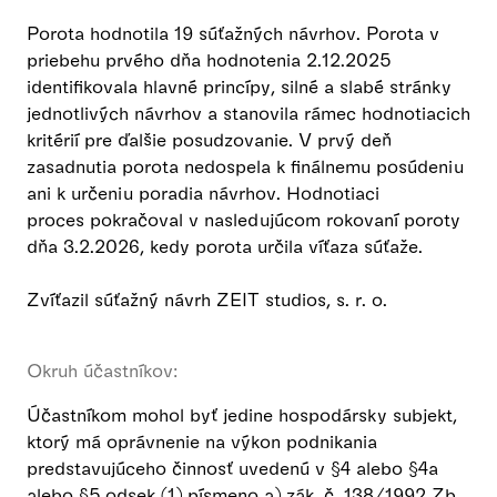
Porota hodnotila 19 súťažných návrhov. Porota v
priebehu prvého dňa hodnotenia 2.12.2025
identifikovala hlavné princípy, silné a slabé stránky
jednotlivých návrhov a stanovila rámec hodnotiacich
kritérií pre ďalšie posudzovanie. V prvý deň
zasadnutia porota nedospela k finálnemu posúdeniu
ani k určeniu poradia návrhov. Hodnotiaci
proces pokračoval v nasledujúcom rokovaní poroty
dňa 3.2.2026, kedy porota určila víťaza súťaže.
Zvíťazil súťažný návrh ZEIT studios, s. r. o.
Okruh účastníkov:
Účastníkom mohol byť jedine hospodársky subjekt,
ktorý má oprávnenie na výkon podnikania
predstavujúceho činnosť uvedenú v §4 alebo §4a
alebo §5 odsek (1) písmeno a) zák. č. 138/1992 Zb.