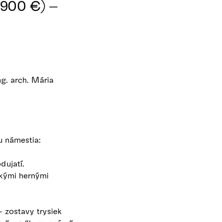
 900 €) –
Ing. arch. Mária
hu námestia:
odujatí.
skými hernými
 zostavy trysiek