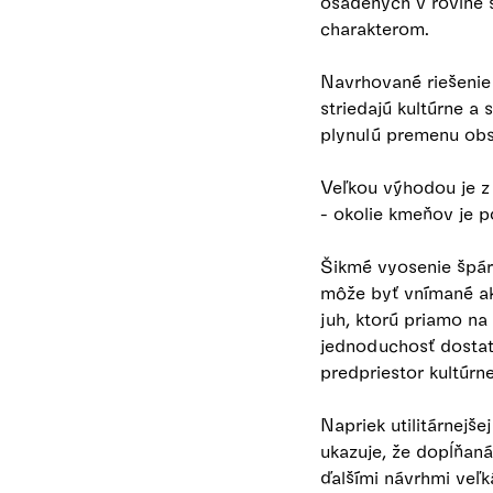
osadených v rovine 
charakterom.
Navrhované riešenie 
striedajú kultúrne a
plynulú premenu ob
Veľkou výhodou je z
- okolie kmeňov je p
Šikmé vyosenie špár
môže byť vnímané ako
juh, ktorú priamo na
jednoduchosť dostato
predpriestor kultúr
Napriek utilitárnejš
ukazuje, že dopĺňan
ďalšími návrhmi veľk