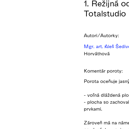
1. Režijná 
Totalstudio
Autori/Autorky:
Mgr. art. Aleš Šedi
Horváthová
Komentár poroty:
Porota oceňuje jasn
- voľná dláždená pl
- plocha so zachova
prvkami.
Zároveň má na námes