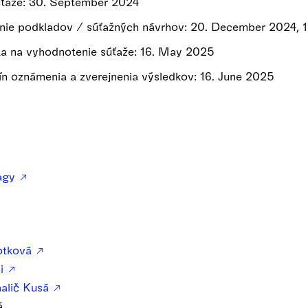
úťaže: 30. September 2024
anie podkladov / súťažných návrhov: 20. December 2024, 
a na vyhodnotenie súťaže: 16. May 2025
n oznámenia a zverejnenia výsledkov: 16. June 2025
Nagy
Botková
yi
halič Kusá
á