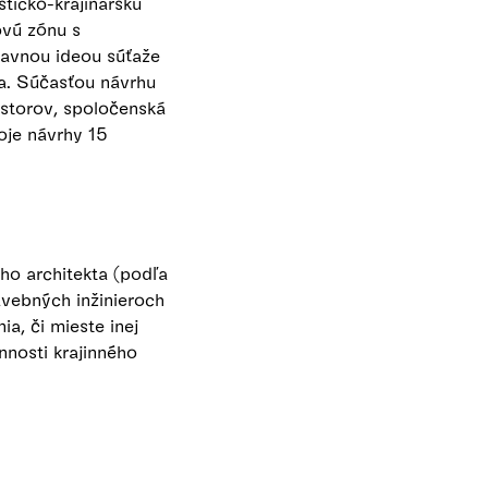
ticko-krajinársku
ovú zónu s
lavnou ideou súťaže
la. Súčasťou návrhu
estorov, spoločenská
oje návrhy 15
ho architekta (podľa
vebných inžinieroch
ia, či mieste inej
nnosti krajinného