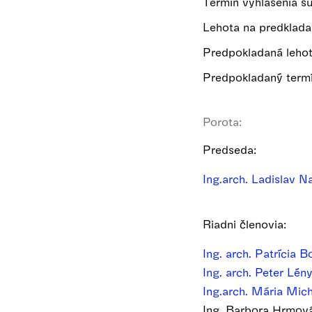
Termín vyhlásenia s
Lehota na predklad
Predpokladaná lehot
Predpokladaný termí
Porota:
Predseda:
Ing.arch. Ladislav 
Riadni členovia:
Ing. arch. Patrícia 
Ing. arch. Peter Lén
Ing.arch. Mária Mic
Ing. Barbora Hrmov