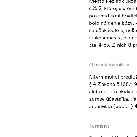
Mesto Pezinok ukonči
súťaž, ktorej cieľom 
pozostatkami hradie
bolo nájdenie bázy, 
sa učakávalo aj rieš
funkcia mesta, ekono
ateliérov. Z nich 3 
Okruh účastníkov:
Návrh mohol predloži
§ 4 Zákona č.138/19
alebo podľa ekvivalen
adresy účastníka, ďa
architekta (podľa §
Termíny: