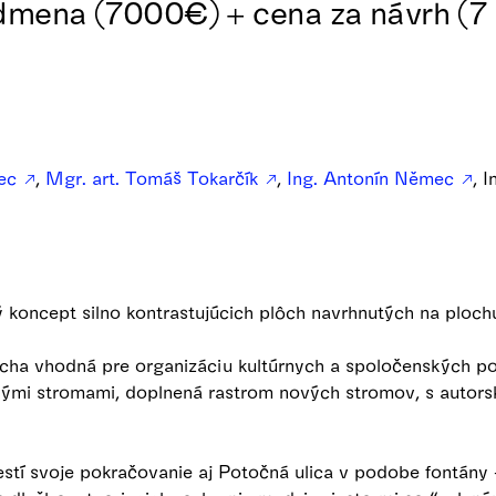
odmena (7000€) + cena za návrh (7
vec
,
Mgr. art. Tomáš Tokarčík
,
Ing. Antonín Němec
, 
ý koncept silno kontrastujúcich plôch navrhnutých na ploc
ocha vhodná pre organizáciu kultúrnych a spoločenských p
lými stromami, doplnená rastrom nových stromov, s autor
tí svoje pokračovanie aj Potočná ulica v podobe fontány -