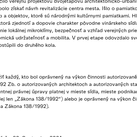
lo verejnú projektovú dvojetapovú architektonicko-urbanis
bolo získať návrh revitalizácie centra mesta. Išlo o pamiatk
b a objektov, ktoré sú národnými kultúrnymi pamiatkami. H
ktorá zjednotí a dopovie charakter pôvodne vinárskeho síd
enie lokálnej mikroklímy, bezpečnosť a vzhľad verejných pri
mická udržateľnosť a mobilita. V prvej etape odovzdalo sv
postúpili do druhého kola.
ť každý, kto bol oprávnený na výkon činnosti autorizované
92 Zb. o autorizovaných architektoch a autorizovaných sta
tnej právnej úpravy platnej v mieste sídla, mieste podnikan
lej len „Zákona 138/1992“) alebo je oprávnený na výkon či
 4a Zákona 138/1992).