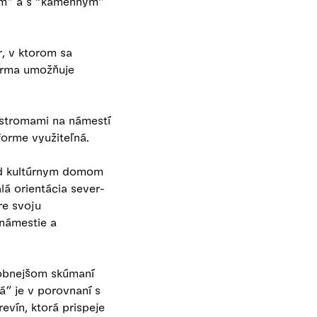
ným” a s “kamenným”
r, v ktorom sa
forma umožňuje
 stromami na námestí
forme využiteľná.
red kultúrnym domom
á orientácia sever-
re svoju
 námestie a
drobnejšom skúmaní
á” je v porovnaní s
evín, ktorá prispeje