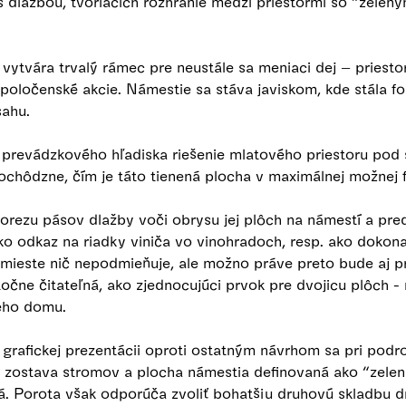
s dlažbou, tvoriacich rozhranie medzi priestormi so “zele
vytvára trvalý rámec pre neustále sa meniaci dej – priesto
 spoločenské akcie. Námestie sa stáva javiskom, kde stála 
sahu.
 prevádzkového hľadiska riešenie mlatového priestoru pod
ochôdzne, čím je táto tienená plocha v maximálnej možnej 
orezu pásov dlažby voči obrysu jej plôch na námestí a p
 odkaz na riadky viniča vo vinohradoch, resp. ako dokonal
 mieste nič nepodmieňuje, ale možno práve preto bude aj p
čne čitateľná, ako zjednocujúci prvok pre dvojicu plôch -
neho domu.
ej grafickej prezentácii oproti ostatným návrhom sa pri po
á zostava stromov a plocha námestia definovaná ako “zelen
á. Porota však odporúča zvoliť bohatšiu druhovú skladbu dr