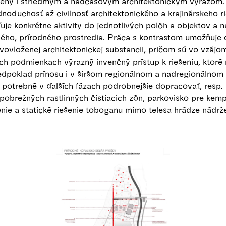
ný i striedmym a nadčasovým architektonickým výrazom. 
ednoduchosť až civilnosť architektonického a krajinárskeho ri
ďuje konkrétne aktivity do jednotlivých polôh a objektov a n
ého, prírodného prostredia. Práca s kontrastom umožňuje 
ovovloženej architektonickej substancii, pričom sú vo vzájo
ch podmienkach výrazný invenčný prístup k riešeniu, ktoré
redpoklad prínosu i v širšom regionálnom a nadregionálnom
potrebné v ďalších fázach podrobnejšie dopracovať, resp. ri
 pobrežných rastlinných čistiacich zón, parkovisko pre kem
nie a statické riešenie toboganu mimo telesa hrádze nádrže