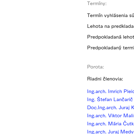
Termíny:
Termín vyhlásenia s
Lehota na predklada
Predpokladaná lehot
Predpokladaný termí
Porota:
Riadni členovia:
Ing.arch. Imrich Plei
Ing. Štefan Lančarič
Doc.Ing.arch. Juraj
Ing.arch. Viktor Mal
Ing.arch. Mária Čut
Ing.arch. Juraj Med