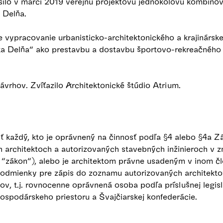
ilo v marci 2019 verejnú projektovú jednokolovú kombinov
 Delňa.
vypracovanie urbanisticko-architektonického a krajinárske
ka Delňa“ ako prestavbu a dostavbu športovo-rekreačného 
ávrhov. Zvíťazilo Architektonické štúdio Atrium.
ť každý, kto je oprávnený na činnosť podľa §4 alebo §4a 
 architektoch a autorizovaných stavebných inžinieroch v z
o “zákon“), alebo je architektom právne usadeným v inom 
odmienky pre zápis do zoznamu autorizovaných architektov
tov, t.j. rovnocenne oprávnená osoba podľa príslušnej legis
ospodárskeho priestoru a Švajčiarskej konfederácie.