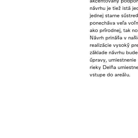
akcentovaný podpore
návrhu je tiež istá j
jednej starne sústre
ponecháva veľa voľn
ako prírodnej, tak n
Návrh prináša v naši
realizácie vysoký p
základe návrhu bude 
úpravy, umiestnenie
rieky Delňa umiestne
vstupe do areálu.