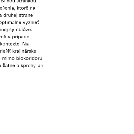
Silnou stránkou
ešenia, ktoré na
a druhej strane
optimálne vyznieť
mnej symbióze.
 má v prípade
 kontexte. Na
ešiť krajinárske
p mimo biokoridoru
 šatne a sprchy pri