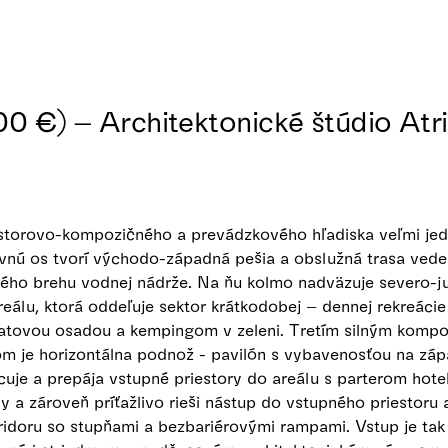
000 €) – Architektonické štúdio At
estorovo-kompozičného a prevádzkového hľadiska veľmi jed
avnú os tvorí východo-západná pešia a obslužná trasa ved
ného brehu vodnej nádrže. Na ňu kolmo nadväzuje severo-j
eálu, ktorá oddeľuje sektor krátkodobej – dennej rekreáci
atovou osadou a kempingom v zeleni. Tretím silným kompo
m je horizontálna podnož - pavilón s vybavenosťou na zá
cuje a prepája vstupné priestory do areálu s parterom hote
y a zároveň príťažlivo rieši nástup do vstupného priestoru
idoru so stupňami a bezbariérovými rampami. Vstup je tak 