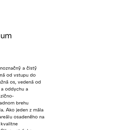
rium
noznačný a čistý
ená od vstupu do
užná os, vedená od
e a oddychu a
zično-
padnom brehu
la. Ako jeden z mála
 areálu osadeného na
kvalitne