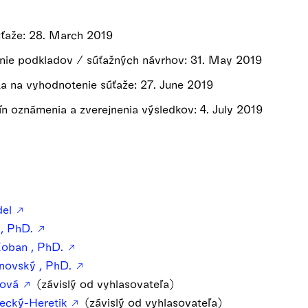
úťaže: 28. March 2019
nie podkladov / súťažných návrhov: 31. May 2019
a na vyhodnotenie súťaže: 27. June 2019
n oznámenia a zverejnenia výsledkov: 4. July 2019
del
 , PhD.
 Koban , PhD.
inovský , PhD.
ková
(závislý od vyhlasovateľa)
vecký-Heretik
(závislý od vyhlasovateľa)