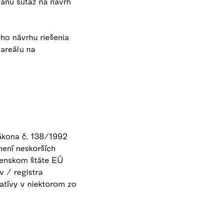
anú súťaž na návrh
ho návrhu riešenia
areálu na
Zákona č. 138/1992
není neskorších
členskom štáte EÚ
 / registra
latívy v niektorom zo