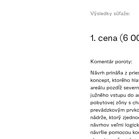
Výsledky súťaže:
1. cena (6 
Komentár poroty:
Návrh prináša z pri
koncept, ktorého hl
areálu pozdĺž sever
južného vstupu do ar
pobytovej zóny s ch
prevádzkovým prvko
nádrže, ktorý zjedno
návrhov veľmi logick
návršie pomocou kor