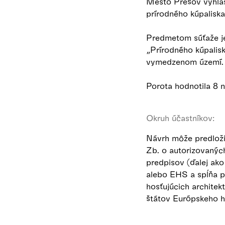
Mesto Prešov vyhlás
prírodného kúpaliska
Predmetom súťaže je 
„Prírodného kúpalis
vymedzenom území.
Porota hodnotila 8 n
Okruh účastníkov:
Návrh môže predloži
Zb. o autorizovaných
predpisov (ďalej ak
alebo EHS a spĺňa p
hosťujúcich architek
štátov Európskeho h