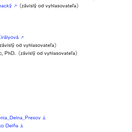
hnacký
(závislý od vyhlasovateľa)
Királyová
závislý od vyhlasovateľa)
c, PhD. (závislý od vyhlasovateľa)
enia_Delna_Presov
sko Delňa