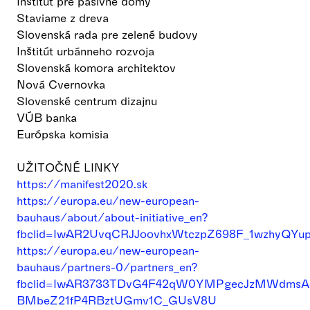
Inštitút pre pasívne domy
Staviame z dreva
Slovenská rada pre zelené budovy
Inštitút urbánneho rozvoja
Slovenská komora architektov
Nová Cvernovka
Slovenské centrum dizajnu
VÚB banka
Európska komisia
UŽITOČNÉ LINKY
https://manifest2020.sk
https://europa.eu/new-european-
bauhaus/about/about-initiative_en?
fbclid=IwAR2UvqCRJJoovhxWtczpZ698F_1wzhyQYu
https://europa.eu/new-european-
bauhaus/partners-0/partners_en?
fbclid=IwAR3733TDvG4F42qW0YMPgecJzMWdmsA
BMbeZ21fP4RBztUGmv1C_GUsV8U