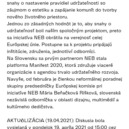
snahy o nastavenie pravidiel udržateľnosti so
záujmom o estetiku a zapájanie komunít do tvorby
nového životného priestoru.
Jednou zo zásadných hodnôt je to, aby snahy o
udržateľnosť boli naším spoločným projektom, preto
sa iniciatíva NEB obrátila na verejnosť celej
Európskej únie. Postupne sa k projektu pripájajú
inštitúcie, združenia, jednotliví odborníci.
Na Slovensku sa prvým partnerom NEB stala
platforma Manifest 2020, ktorá združuje viaceré
organizácie s agendou trvalo udržateľného rozvoja.
Navyše, od februára je členkou neformálnej poradnej
skupiny predsedníčky Európskej komisie pri
iniciatíve NEB Mária Beňačková Rišková, slovenská
nezávislá odborníčka v oblasti dizajnu, multimédií a
kultúrneho dedičstva.
AKTUALIZÁCIA (19.04.2021): Diskusia bola
vysielaná v pondelok 19. apríla 2021 od 15:00 cez