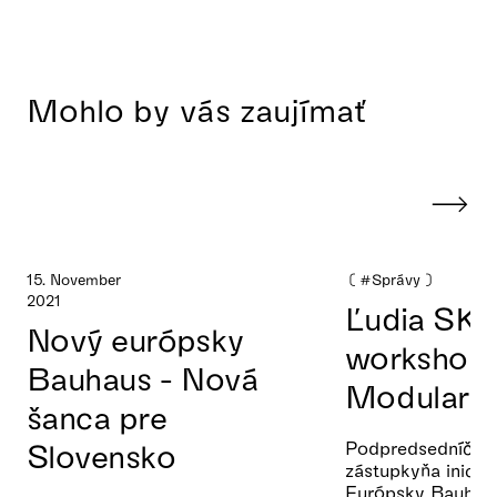
Mohlo by vás zaujímať
15. November
❪
#Správy
❫
2
2021
Ľudia SKA
Nový európsky
workshope
Bauhaus - Nová
Modularity
šanca pre
Slovensko
Podpredsedníčka
zástupkyňa inicia
Európsky Bauhau