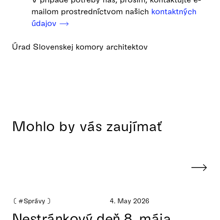
mailom prostredníctvom našich
kontaktných
údajov ⟶
Úrad Slovenskej komory architektov
Mohlo by vás zaujímať
❪
#Správy
❫
4. May 2026
Nestránkový deň 8. mája