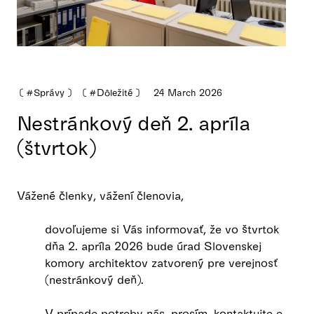
❪
#Správy
❫
❪
#Dôležité
❫
24 March 2026
Nestránkový deň 2. apríla
(štvrtok)
Vážené členky, vážení členovia,
dovoľujeme si Vás informovať, že vo štvrtok
dňa 2. apríla 2026 bude úrad Slovenskej
komory architektov zatvorený pre verejnosť
(nestránkový deň).
V prípade potreby nás, prosím, kontaktujte e-