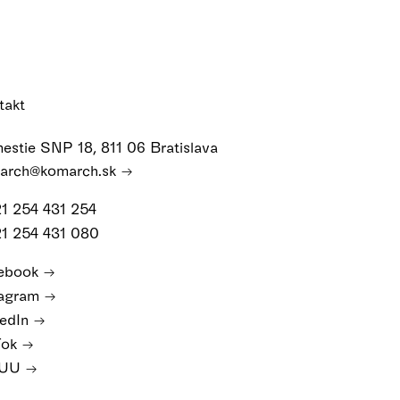
takt
estie SNP 18, 811 06 Bratislava
arch@komarch.sk
21 254 431 254
21 254 431 080
ebook
tagram
kedIn
Tok
SUU