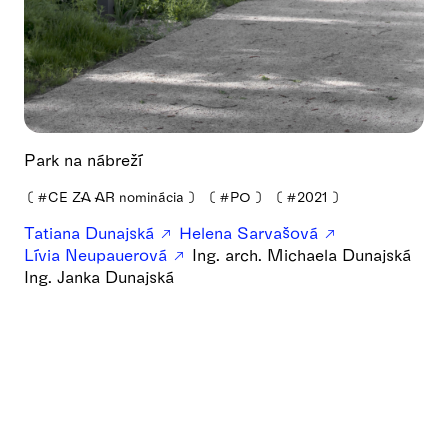
Park na nábreží
❪
#CE ZA AR nominácia
❫
❪
#PO
❫
❪
#2021
❫
Tatiana Dunajská
Helena Sarvašová
Lívia Neupauerová
Ing. arch. Michaela Dunajská
Ing. Janka Dunajská