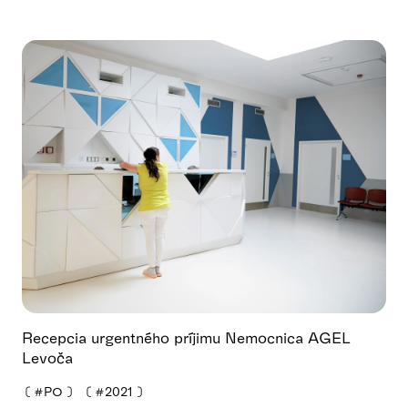
Recepcia urgentného príjimu Nemocnica AGEL
Levoča
❪
#PO
❫
❪
#2021
❫