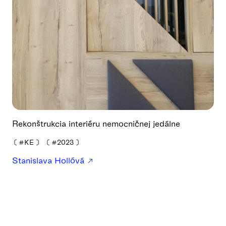
Rekonštrukcia interiéru nemocničnej jedálne
❪
#KE
❫
❪
#2023
❫
Stanislava Hollóvá