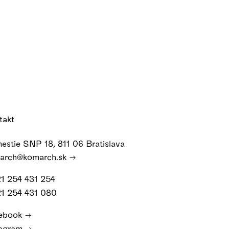
takt
estie SNP 18, 811 06 Bratislava
arch@komarch.sk
21 254 431 254
21 254 431 080
ebook
tagram