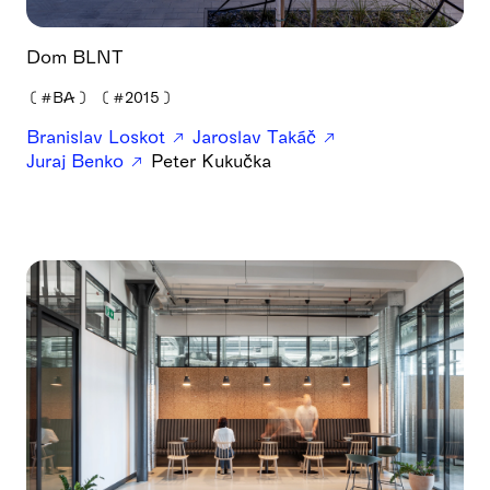
Dom BLNT
❪
#BA
❫
❪
#2015
❫
Branislav Loskot
Jaroslav Takáč
Juraj Benko
Peter Kukučka