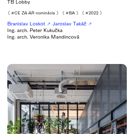
TB Lobby
❪
#CE ZA AR nominácia
❫
❪
#BA
❫
❪
#2022
❫
Branislav Loskot
Jaroslav Takáč
Ing. arch. Peter Kukučka
Ing. arch. Veronika Mandincová