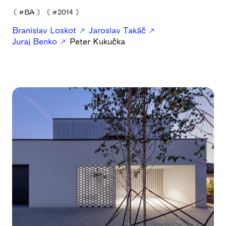
❪
#BA
❫
❪
#2014
❫
Branislav Loskot
Jaroslav Takáč
Juraj Benko
Peter Kukučka