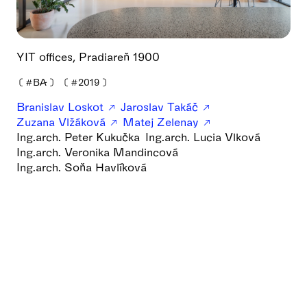
YIT offices, Pradiareň 1900
❪
#BA
❫
❪
#2019
❫
Branislav Loskot
Jaroslav Takáč
Zuzana Vlžáková
Matej Zelenay
Ing.arch. Peter Kukučka
Ing.arch. Lucia Vlková
Ing.arch. Veronika Mandincová
Ing.arch. Soňa Havlíková