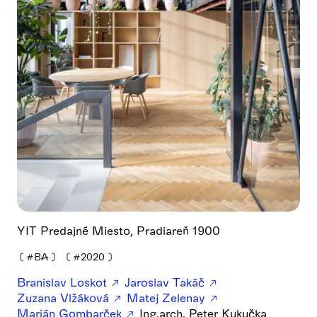
YIT Predajné Miesto, Pradiareň 1900
❪
#BA
❫
❪
#2020
❫
Branislav Loskot
Jaroslav Takáč
Zuzana Vlžáková
Matej Zelenay
Marián Gombarček
Ing.arch. Peter Kukučka