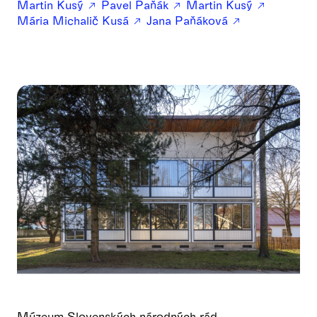
Martin Kusý
Pavel Paňák
Martin Kusý
Mária Michalič Kusá
Jana Paňáková
Múzeum Slovenských národných rád -