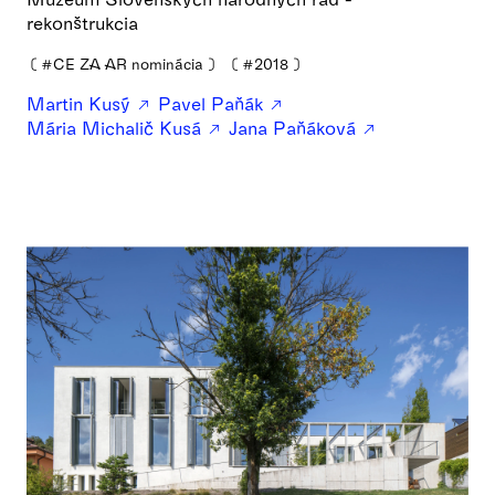
rekonštrukcia
❪
#CE ZA AR nominácia
❫
❪
#2018
❫
Martin Kusý
Pavel Paňák
Mária Michalič Kusá
Jana Paňáková