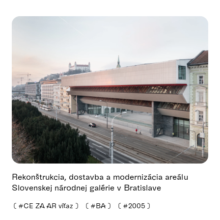
Rekonštrukcia, dostavba a modernizácia areálu
Slovenskej národnej galérie v Bratislave
❪
#CE ZA AR víťaz
❫
❪
#BA
❫
❪
#2005
❫