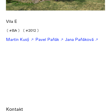
Vila E
❪
#BA
❫
❪
#2012
❫
Martin Kusý
Pavel Paňák
Jana Paňáková
Kontakt